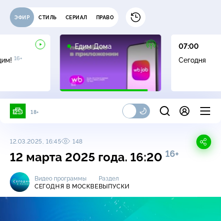
ЭФИР
СТИЛЬ
СЕРИАЛ
ПРАВО
0+
Едим Дома
07:00
16+
дим!
Сегодня
18+
12.03.2025, 16:45
148
16+
12 марта 2025 года. 16:20
Видео программы
Раздел
СЕГОДНЯ В МОСКВЕ
ВЫПУСКИ