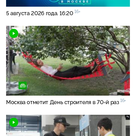
16+
5 августа 2026 года. 16:20
16+
Москва отметит День строителя в
70-й
раз