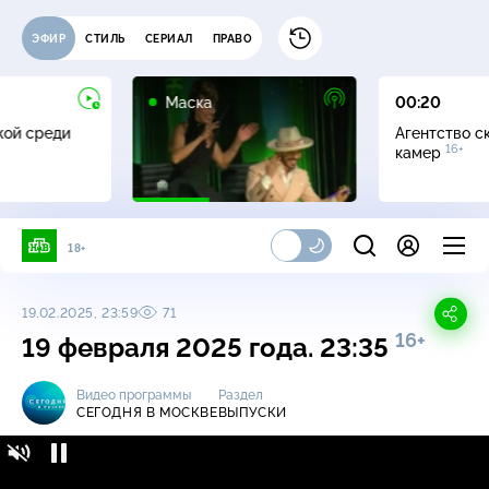
ЭФИР
СТИЛЬ
СЕРИАЛ
ПРАВО
12+
Маска
00:20
жой среди
Агентство с
16+
камер
18+
19.02.2025, 23:59
71
16+
19 февраля 2025 года. 23:35
Видео программы
Раздел
СЕГОДНЯ В МОСКВЕ
ВЫПУСКИ
Сегодня в Москве / Выпуски / 19 февраля
16+