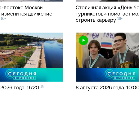
о-востоке
Москвы
Столичная акция «День б
 изменится движение
турникетов» помогает м
16+
16+
в
строить карьеру
16+
 2026 года. 16:20
8 августа 2026 года. 10:0