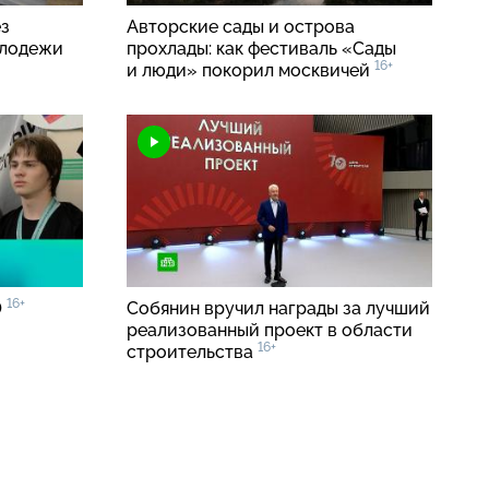
ез
Авторские сады и острова
олодежи
прохлады: как фестиваль «Сады
16+
и люди» покорил москвичей
16+
0
Собянин вручил награды за лучший
реализованный проект в области
16+
строительства