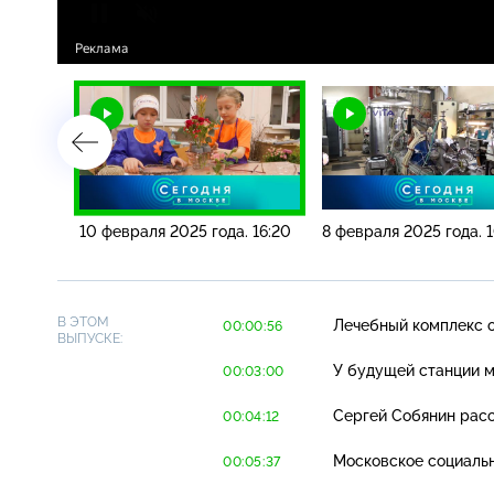
. 23:35
10 февраля 2025 года. 16:20
8 февраля 2025 года. 
В ЭТОМ
Лечебный комплекс о
00:00:56
ВЫПУСКЕ:
У будущей станции 
00:03:00
Сергей Собянин расс
00:04:12
Московское социальн
00:05:37