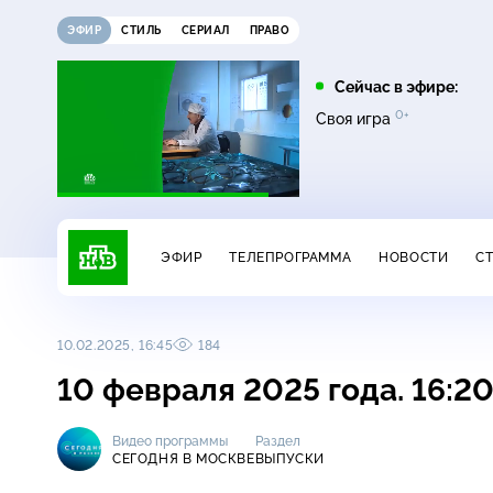
ЭФИР
СТИЛЬ
СЕРИАЛ
ПРАВО
08:00
09:00
Сейчас в эфире:
16+
12+
0+
0+
Чудо техники
Дачный ответ
Своя игра
ЭФИР
ТЕЛЕПРОГРАММА
НОВОСТИ
С
10.02.2025, 16:45
184
10 февраля 2025 года. 16:2
Видео программы
Раздел
СЕГОДНЯ В МОСКВЕ
ВЫПУСКИ