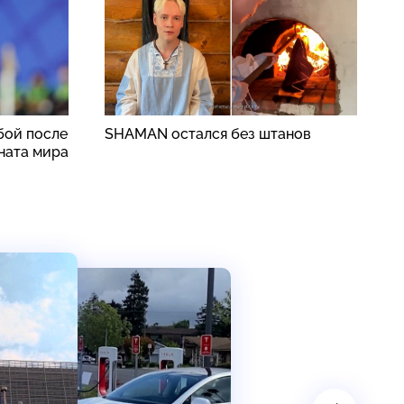
бой после
SHAMAN остался без штанов
«
ната мира
с