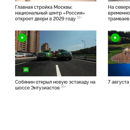
Главная стройка Москвы:
На
север
национальный центр «Россия»
временно
16+
откроет двери в 2029 году
трамвае
Собянин открыл новую эстакаду на
7 августа
16+
шоссе Энтузиастов