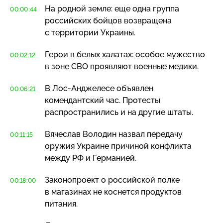
На родной земле: еще одна группа
00:00:44
российских бойцов возвращена
с территории Украины.
Герои в белых халатах: особое мужество
00:02:12
в зоне СВО проявляют военные медики.
В
Лос-Анджелесе
объявлен
00:06:21
комендантский час. Протесты
распространились и на другие штаты.
Вячеслав Володин назвал передачу
00:11:15
оружия Украине причиной конфликта
между РФ и Германией.
Законопроект о российской полке
00:18:00
в магазинах не коснется продуктов
питания.