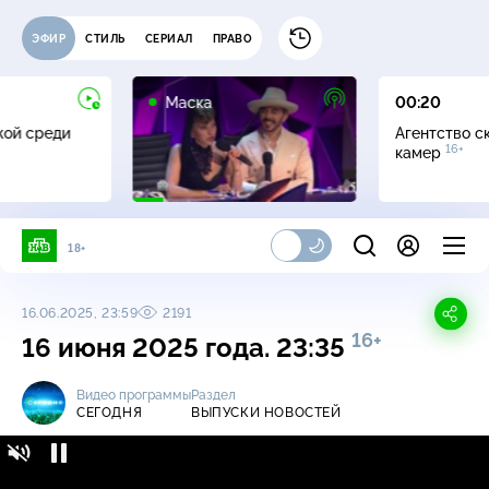
ЭФИР
СТИЛЬ
СЕРИАЛ
ПРАВО
12+
Маска
00:20
жой среди
Агентство с
16+
камер
18+
16.06.2025, 23:59
2191
16+
16 июня 2025 года. 23:35
Видео программы
Раздел
СЕГОДНЯ
ВЫПУСКИ НОВОСТЕЙ
Сегодня / Выпуски новостей / 16 июня 2025
16+