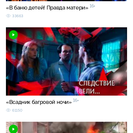
16+
«В баню детей! Правда матери»
33663
16+
«Всадник багровой ночи»
61150