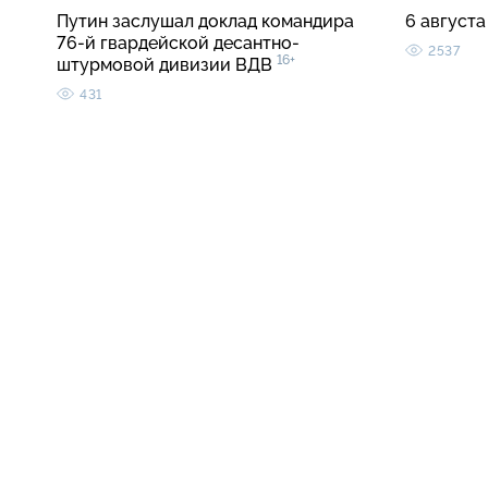
Путин заслушал доклад командира
6 августа
76-й гвардейской десантно-
2537
16+
штурмовой дивизии ВДВ
431