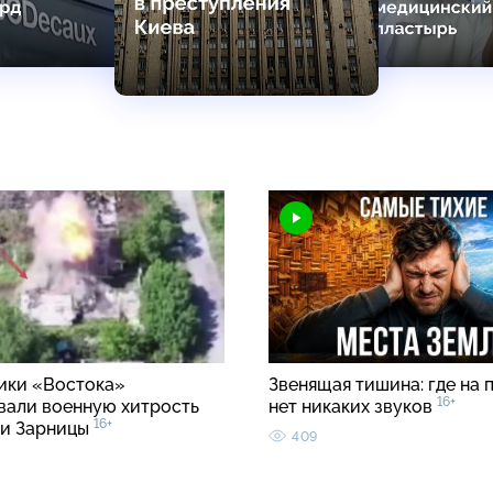
ки «Востока»
Звенящая тишина: где на 
16+
вали военную хитрость
нет никаких звуков
16+
ии Зарницы
409