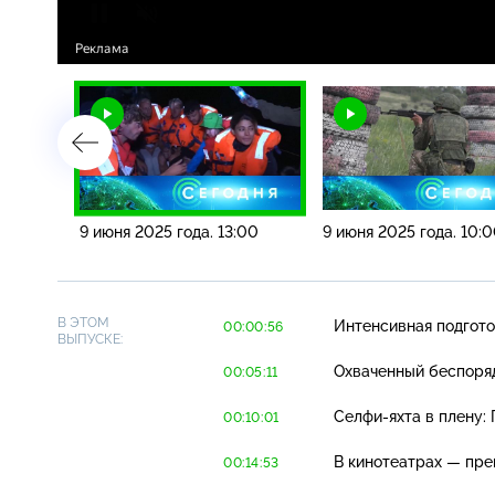
00
9 июня 2025 года. 13:00
9 июня 2025 года. 10:
В ЭТОМ
Интенсивная подгото
00:00:56
ВЫПУСКЕ:
Охваченный беспор
00:05:11
Селфи-яхта
в плену:
00:10:01
В кинотеатрах — пр
00:14:53