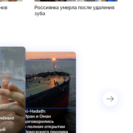
нов
Россиянка умерла после удаления
В
зуба
п