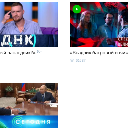
16+
ый наследник?»
«Всадник багровой ночи
61537