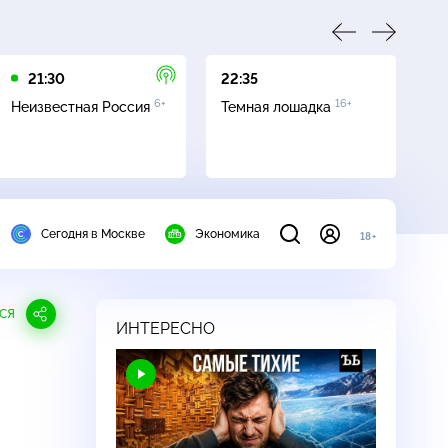
21:30
22:35
01
6+
16+
Неизвестная Россия
Темная лошадка
Ле
Сегодня в Москве
Экономика
18+
СЯ
ИНТЕРЕСНО