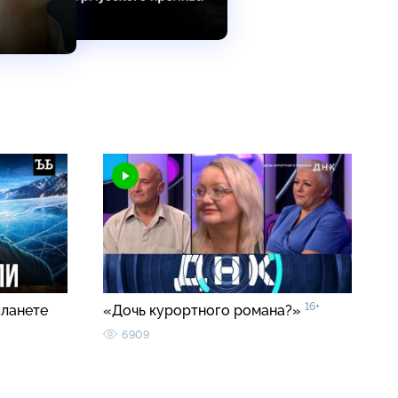
16+
планете
«Дочь курортного романа?»
6909