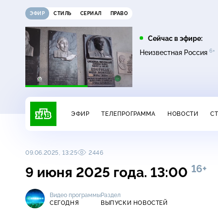
ЭФИР
СТИЛЬ
СЕРИАЛ
ПРАВО
13:45
16:00
Сейчас в эфире:
6+
Невский. Проверка на
Сегодня
Неизвестная Россия
16+
прочность
ЭФИР
ТЕЛЕПРОГРАММА
НОВОСТИ
С
09.06.2025, 13:25
2446
16+
9 июня 2025 года. 13:00
Видео программы
Раздел
СЕГОДНЯ
ВЫПУСКИ НОВОСТЕЙ