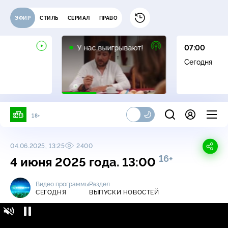
ЭФИР
СТИЛЬ
СЕРИАЛ
ПРАВО
12+
У нас выигрывают!
07:00
Сегодня
18+
04.06.2025, 13:25
2400
16+
4 июня 2025 года. 13:00
Видео программы
Раздел
СЕГОДНЯ
ВЫПУСКИ НОВОСТЕЙ
Сегодня / Выпуски новостей / 4 июня 2025
16+