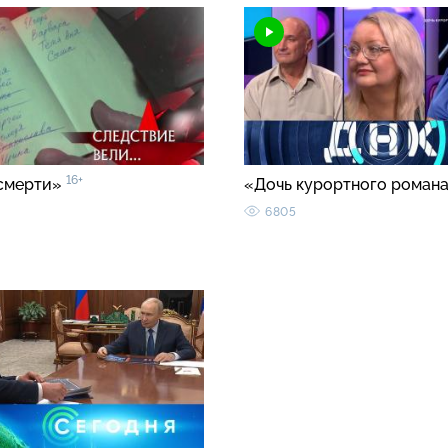
16+
смерти»
«Дочь курортного роман
6805