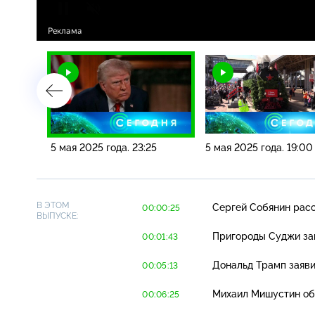
00
5 мая 2025 года. 23:25
5 мая 2025 года. 19:00
В ЭТОМ
Сергей Собянин рас
00:00:25
ВЫПУСКЕ:
Пригороды Суджи за
00:01:43
Дональд Трамп заяви
00:05:13
Михаил Мишустин обс
00:06:25