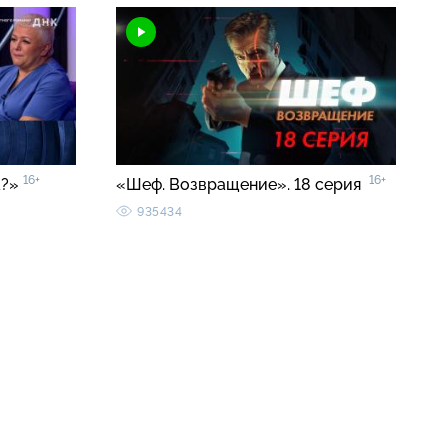
16+
16+
а?»
«Шеф. Возвращение». 18 серия
935434