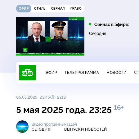
ЭФИР
СТИЛЬ
СЕРИАЛ
ПРАВО
13:00
13:45
Сейчас в эфире:
Сегодня
Невский. Проверка на
Сегодня
16+
прочность
ЭФИР
ТЕЛЕПРОГРАММА
НОВОСТИ
С
05.05.2025, 23:45
2213
16+
5 мая 2025 года. 23:25
Видео программы
Раздел
СЕГОДНЯ
ВЫПУСКИ НОВОСТЕЙ