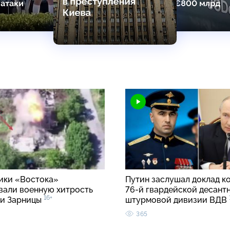
ки «Востока»
Путин заслушал доклад к
вали военную хитрость
76-й гвардейской десант
16+
ии Зарницы
штурмовой дивизии ВДВ
365