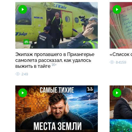
Экипаж пропавшего в Приангерье
«Список 
самолета рассказал, как удалось
84159
16+
выжить в тайге
249