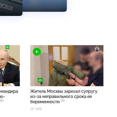
омандира
Житель Москвы зарезал супругу
но-
из-за неправильного срока ее
16+
16+
беременности
942