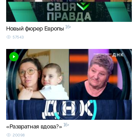
16+
Новый фюрер Европы
57543
16+
«Развратная вдова?»
20098