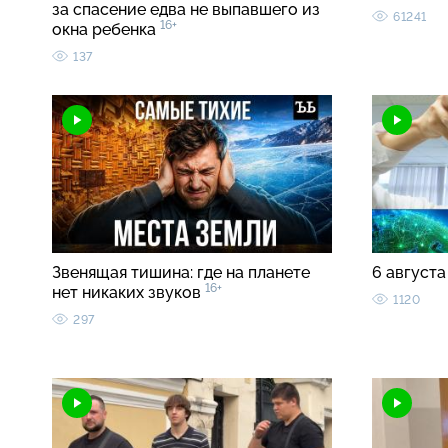
за спасение едва не выпавшего из
61241
16+
окна ребенка
137
Звенящая тишина: где на планете
6 августа
16+
нет никаких звуков
1120
297