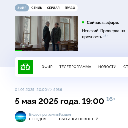
ЭФИР
СТИЛЬ
СЕРИАЛ
ПРАВО
10:00
10:25
Сейчас в эфире:
6+
Сегодня
ЧП
Невский. Проверка на
16+
прочность
ЭФИР
ТЕЛЕПРОГРАММА
НОВОСТИ
С
04.05.2025, 20:00
5936
16+
5 мая 2025 года. 19:00
Видео программы
Раздел
СЕГОДНЯ
ВЫПУСКИ НОВОСТЕЙ