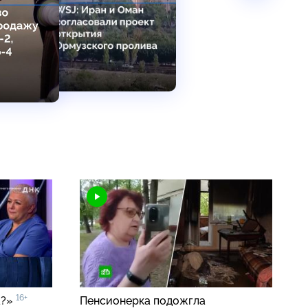
16+
а?»
Пенсионерка подожгла