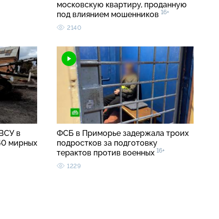
московскую квартиру, проданную
16+
под влиянием мошенников
2140
ВСУ в
ФСБ в Приморье задержала троих
40 мирных
подростков за подготовку
16+
терактов против военных
1229