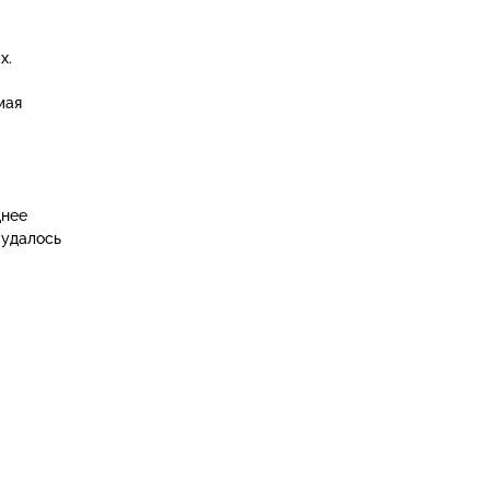
х.
мая
днее
 удалось