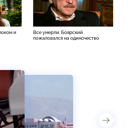
локом и
Все умерли: Боярский
В
пожаловался на одиночество
ж