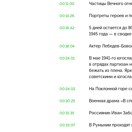
Частицы Вечного огн
00:11:00
Портреты героев и п
00:14:26
5 дней остается до
8
00:16:42
1945 года — в сводк
Актер
Лебедев-Бово
00:18:04
В мае
1941-го
югослав
00:24:01
в отрядах партизан 
бежать из плена. Яр
советскими и югосл
На Поклонной горе с
00:24:02
Военная драма «В сп
00:30:25
Россиянин Иван Заб
00:31:35
В Румынии проходят
00:33:07