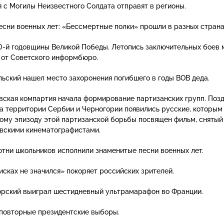
я с Могилы Неизвестного Солдата отправят в регионы.
есни военных лет: «Бессмертные полки» прошли в разных страна
0-й
годовщины Великой Победы. Летопись заключительных боев 
е от Советского информбюро.
льский
нашел место захоронения погибшего в годы ВОВ деда.
ская компартия начала формирование партизанских групп. Поз
на территории Сербии и Черногории появились русские, которым
кому эпизоду этой партизанской борьбы посвящен фильм, снятый
авскими кинематографистами.
отни школьников исполнили знаменитые песни военных лет.
исках не значился» покоряет российских зрителей.
орский выиграл шестидневный ультрамарафон во Франции.
 повторные президентские выборы.