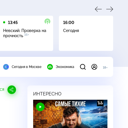
13:45
16:00
17
Невский. Проверка на
Сегодня
Не
16+
прочность
ч
Сегодня в Москве
Экономика
18+
СЯ
ИНТЕРЕСНО