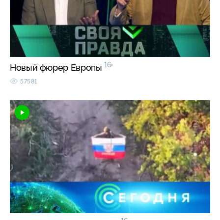
16+
Новый фюрер Европы
57581