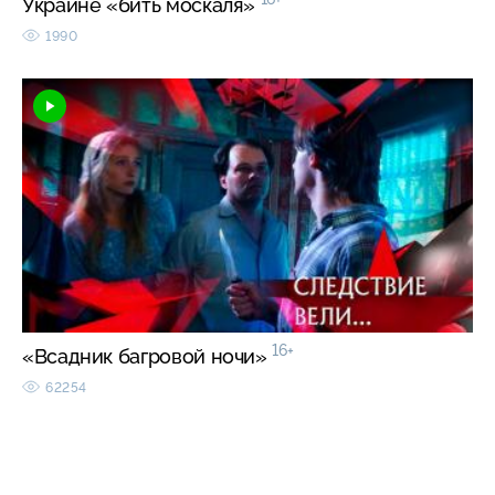
Украине «бить москаля»
1990
16+
«Всадник багровой ночи»
62254