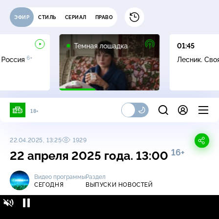
ЭФИР
СТИЛЬ
СЕРИАЛ
ПРАВО
16+
Темная лошадка
01:45
6+
 Россия
Лесник. Сво
18+
22.04.2025, 13:25
1929
16+
22 апреля 2025 года. 13:00
Видео программы
Раздел
СЕГОДНЯ
ВЫПУСКИ НОВОСТЕЙ
Сегодня / Выпуски новостей / 22 апреля
16+