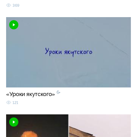
369
6+
«Уроки якутского»
121