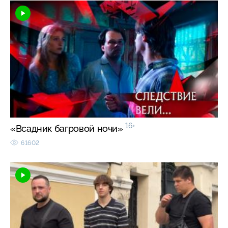
16+
«Всадник багровой ночи»
61602