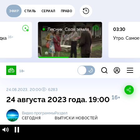
ЭФИР
СТИЛЬ
СЕРИАЛ
ПРАВО
16+
Лесник. Своя земля
03:30
16+
адка
Утро. Само
18+
24.08.2023, 20:00
6283
16+
24 августа 2023 года. 19:00
Видео программы
Раздел
СЕГОДНЯ
ВЫПУСКИ НОВОСТЕЙ
Сегодня / Выпуски новостей / 24 августа
16+