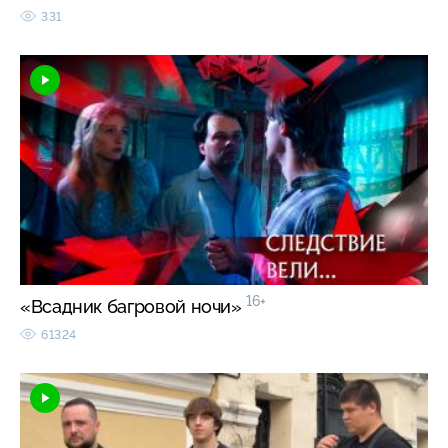
331
16+
«Всадник багровой ночи»
61324