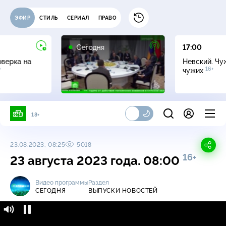
ЭФИР
СТИЛЬ
СЕРИАЛ
ПРАВО
Сегодня
17:00
оверка на
Невский. Чу
+
16+
чужих
18+
23.08.2023, 08:25
5018
16+
23 августа 2023 года. 08:00
Видео программы
Раздел
СЕГОДНЯ
ВЫПУСКИ НОВОСТЕЙ
Сегодня / Выпуски новостей / 23 августа
16+