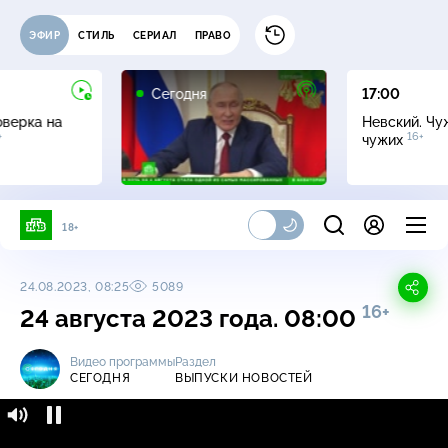
ЭФИР
СТИЛЬ
СЕРИАЛ
ПРАВО
Сегодня
17:00
оверка на
Невский. Чу
+
16+
чужих
18+
24.08.2023, 08:25
5089
16+
24 августа 2023 года. 08:00
Видео программы
Раздел
СЕГОДНЯ
ВЫПУСКИ НОВОСТЕЙ
Сегодня / Выпуски новостей / 24 августа
16+