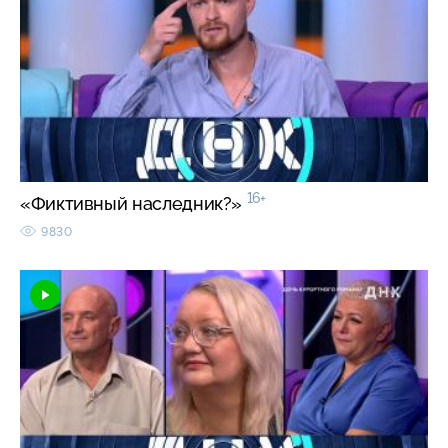
16+
«Фиктивный наследник?»
9830