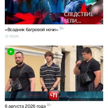
16+
«Всадник багровой ночи»
61324
16+
6 августа 2026 года