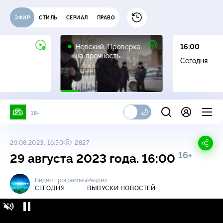
ЭФИР
СТИЛЬ
СЕРИАЛ
ПРАВО
16+
Невский. Проверка
16:00
на прочность
Сегодня
18+
29.08.2023, 16:50
2827
16+
29 августа 2023 года. 16:00
Видео программы
Раздел
СЕГОДНЯ
ВЫПУСКИ НОВОСТЕЙ
Сегодня / Выпуски новостей / 29 августа
16+