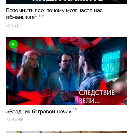
Вспомнить все: почему мозг часто нас
16+
обманывает
681
16+
«Всадник багровой ночи»
64255