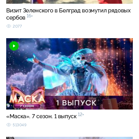
Визит Зеленского в Белград возмутил рядовых
16+
сербов
2077
12+
«Маска». 7 сезон. 1 выпуск
513049