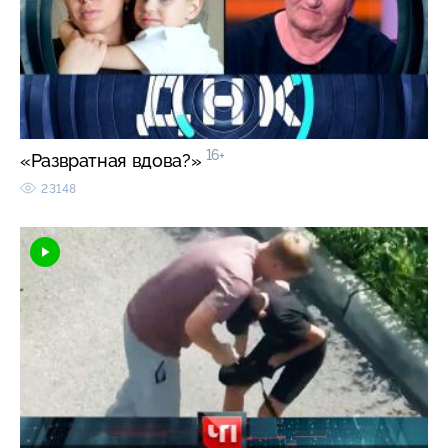
16+
«Развратная вдова?»
23148