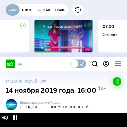
ЭФИР
СТИЛЬ
СЕРИАЛ
ПРАВО
12+
У нас выигрывают!
07:00
Сегодня
18+
14.11.2019, 16:25
599
16+
14 ноября 2019 года. 16:00
Видео программы
Раздел
СЕГОДНЯ
ВЫПУСКИ НОВОСТЕЙ
Сегодня / Выпуски новостей / 14 ноября
16+