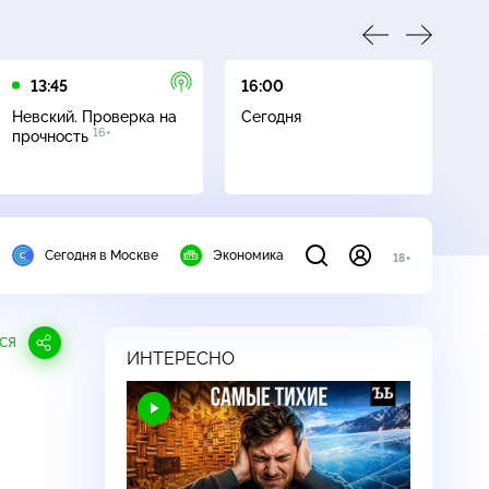
13:45
16:00
17
Невский. Проверка на
Сегодня
Не
16+
прочность
ч
Сегодня в Москве
Экономика
18+
СЯ
ИНТЕРЕСНО