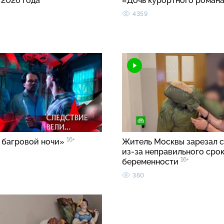
 2026 года
«Дочь курортного роман
4359
16+
 багровой ночи»
Житель Москвы зарезал с
из-за неправильного срок
16+
беременности
360