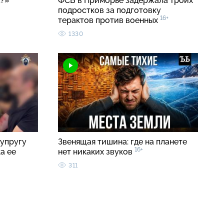
а?»
ФСБ в Приморье задержала троих
подростков за подготовку
16+
терактов против военных
1330
упругу
Звенящая тишина: где на планете
16+
а ее
нет никаких звуков
311