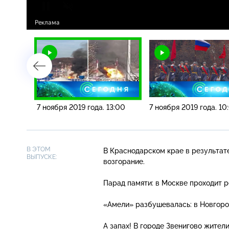
6:00
7 ноября 2019 года. 13:00
7 ноября 2019 года. 10
В ЭТОМ
В Краснодарском крае в результат
ВЫПУСКЕ:
возгорание.
Парад памяти: в Москве проходит р
«Амели» разбушевалась: в Новгоро
А запах! В городе Звенигово жител