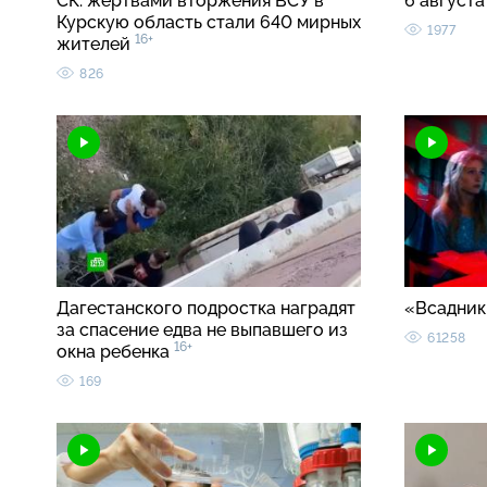
СК: жертвами вторжения ВСУ в
6 августа
Курскую область стали 640 мирных
1977
16+
жителей
826
Дагестанского подростка наградят
«Всадник
за спасение едва не выпавшего из
61258
16+
окна ребенка
169