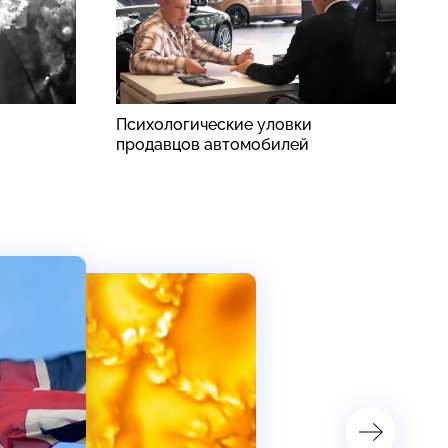
Психологические уловки
Р
продавцов автомобилей
у