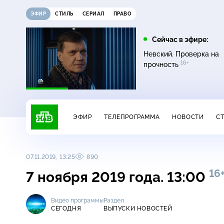
ЭФИР
СТИЛЬ
СЕРИАЛ
ПРАВО
10:00
10:25
Сейчас в эфире:
6+
Сегодня
ЧП
Невский. Проверка на
16+
прочность
ЭФИР
ТЕЛЕПРОГРАММА
НОВОСТИ
С
07.11.2019, 13:25
890
16
7 ноября 2019 года. 13:00
Видео программы
Раздел
СЕГОДНЯ
ВЫПУСКИ НОВОСТЕЙ