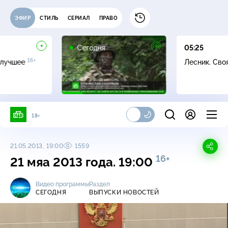
ЭФИР
СТИЛЬ
СЕРИАЛ
ПРАВО
Сегодня
05:25
16+
 лучшее
Лесник. Сво
18+
21.05.2013, 19:00
1559
16+
21 мяа 2013 года. 19:00
Видео программы
Раздел
СЕГОДНЯ
ВЫПУСКИ НОВОСТЕЙ