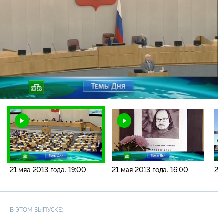
Загрузка
:
2.55%
/
Наст
21 мяа 2013 года. 19:00
21 мая 2013 года. 16:00
2
В ЭТОМ ВЫПУСКЕ: