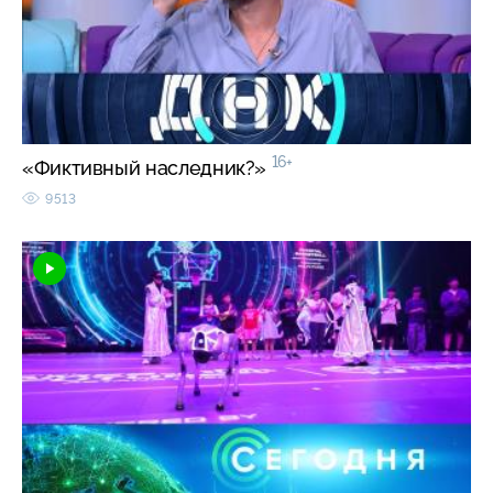
16+
«Фиктивный наследник?»
9513