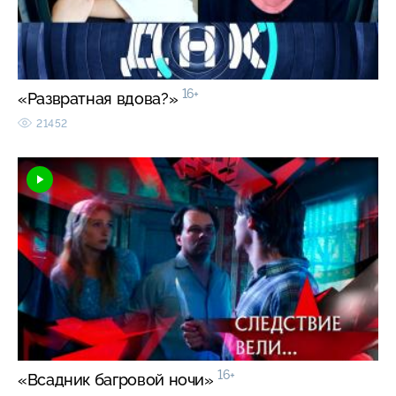
16+
«Развратная вдова?»
21452
16+
«Всадник багровой ночи»