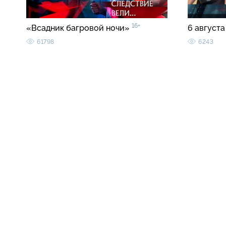
16+
«Всадник багровой ночи»
6 августа
61798
6243