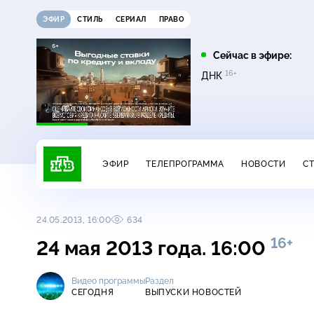
ЭФИР
СТИЛЬ
СЕРИАЛ
ПРАВО
07:00
07:35
Сейчас в эфире:
6+
16+
16+
Сегодня
Лесник. Своя земля
ДНК
ЭФИР
ТЕЛЕПРОГРАММА
НОВОСТИ
С
24.05.2013, 16:00
634
16+
24 мая 2013 года. 16:00
Видео программы
Раздел
СЕГОДНЯ
ВЫПУСКИ НОВОСТЕЙ