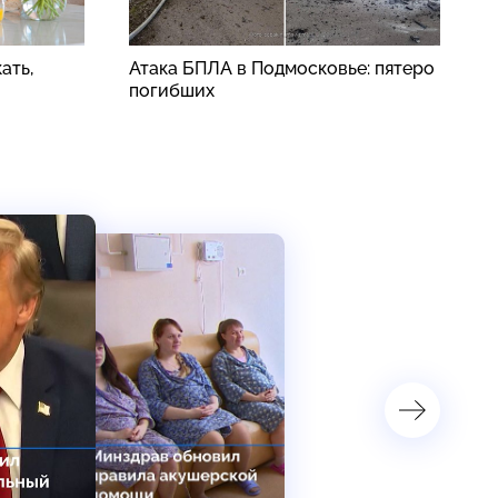
ать,
Атака БПЛА в Подмосковье: пятеро
Н
погибших
д