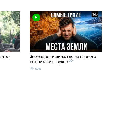
анты-
Звенящая тишина: где на планете
16+
нет никаких звуков
526