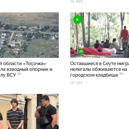
623
й области «Тосочка»
Оставшиеся в Сеуте мигр
ла взводный опорник и
нелегалы обживаются на
16+
16+
илу ВСУ
городском кладбище
267