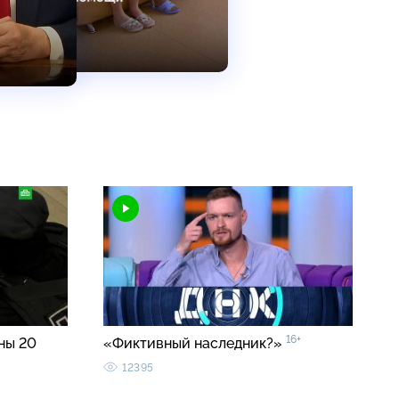
16+
ны 20
«Фиктивный наследник?»
12395