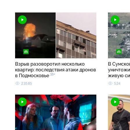
Взрыв разоворотил несколько
В Сумско
квартир: последствия атаки дронов
уничтожи
16+
в Подмосковье
живую с
23585
524