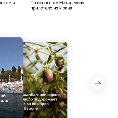
локом и
По иноагенту Макаревичу
С
прилетело из Ирана
с
б