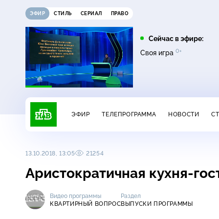
ЭФИР
СТИЛЬ
СЕРИАЛ
ПРАВО
08:00
09:00
Сейчас в эфире:
16+
12+
0+
0+
Чудо техники
Дачный ответ
Своя игра
ЭФИР
ТЕЛЕПРОГРАММА
НОВОСТИ
С
13.10.2018, 13:05
21254
Аристократичная кухня-гос
Видео программы
Раздел
КВАРТИРНЫЙ ВОПРОС
ВЫПУСКИ ПРОГРАММЫ