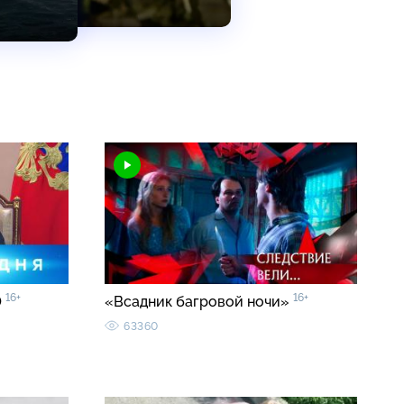
16+
16+
0
«Всадник багровой ночи»
63360