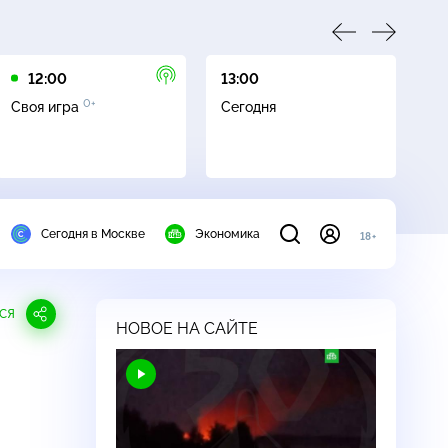
12:00
13:00
13
0+
Своя игра
Сегодня
Сл
Сегодня в Москве
Экономика
18+
СЯ
НОВОЕ НА САЙТЕ