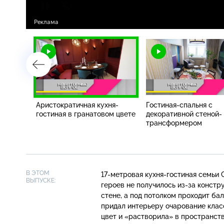
 для
Аристократичная кухня-
Гостиная-спальня с
гостиная в гранатовом цвете
декоративной стеной-
трансформером
В ЭТОМ
17-метровая
кухня-гостиная
семьи С
ВЫПУСКЕ:
героев не получилось
из-за
констру
стене, а под потолком проходит ба
придал интерьеру очарование класс
цвет и «растворила» в пространств