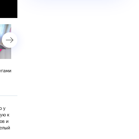
Библиотека-гостиная в
9-метровая кухня в духе
угами
благородных тонах для
театра начала XX века
настоящих ценителей книг
о у
ую к
ов и
белый