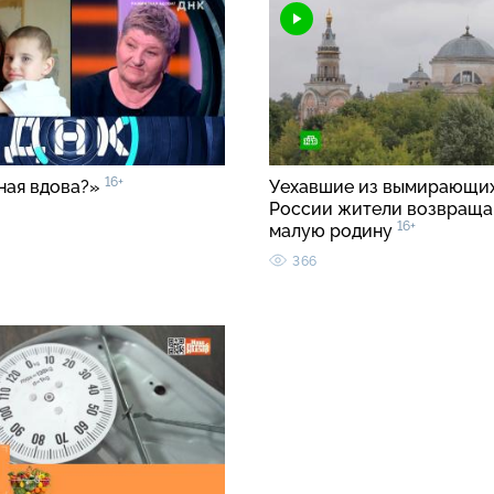
16+
ная вдова?»
Уехавшие из вымирающих
России жители возвраща
16+
малую родину
366