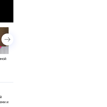
иной
Дикая лагуна в спальне для
Лесная чаща с осиными
молодой семьи
гнездами на кухне для
большой семьи
а
й
ами и