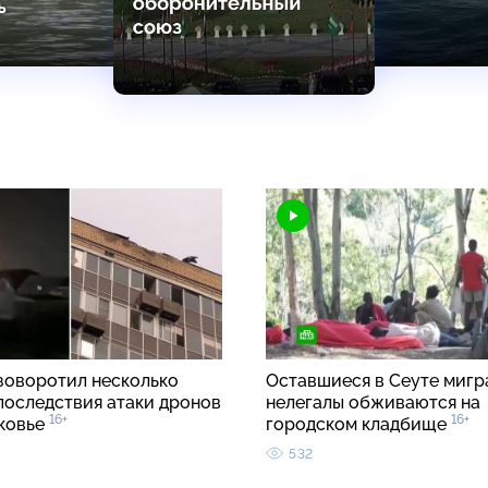
зоворотил несколько
Оставшиеся в Сеуте мигр
 последствия атаки дронов
нелегалы обживаются на
16+
16+
ковье
городском кладбище
532