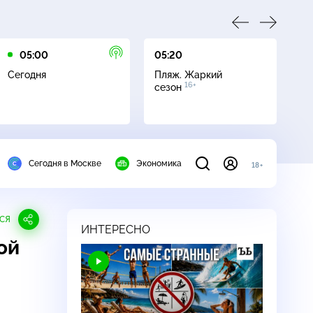
05:00
05:20
05
Сегодня
Пляж. Жаркий
По
16+
сезон
Сегодня в Москве
Экономика
18+
СЯ
ИНТЕРЕСНО
ой