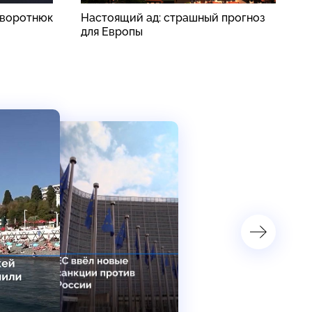
аворотнюк
Настоящий ад: страшный прогноз
Р
для Европы
у