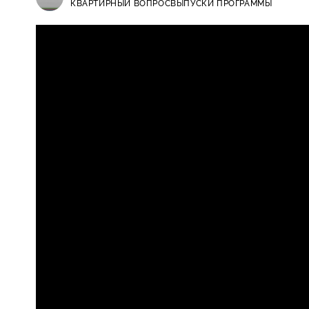
КВАРТИРНЫЙ ВОПРОС
ВЫПУСКИ ПРОГРАММЫ
Квартирный вопрос / Выпуски пр
0+
краски на кухне для молодой па