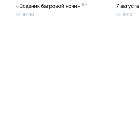
16+
«Всадник багровой ночи»
7 августа
62263
3760