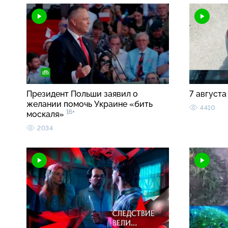
Президент Польши заявил о
7 августа
желании помочь Украине «бить
4410
16+
москаля»
2034