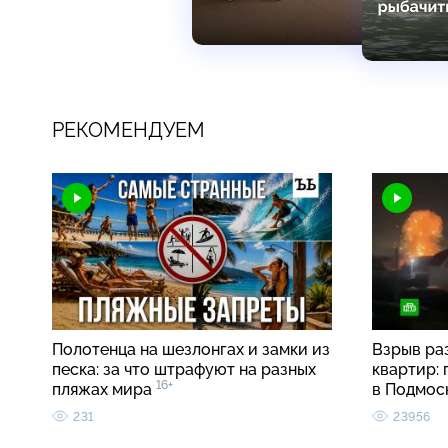
РЕКОМЕНДУЕМ
Полотенца на шезлонгах и замки из
Взрыв ра
песка: за что штрафуют на разных
квартир:
16+
пляжах мира
в Подмос
231
23956