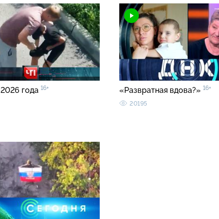
16+
16+
 2026 года
«Развратная вдова?»
20195