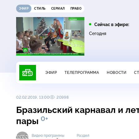
ЭФИР
СТИЛЬ
СЕРИАЛ
ПРАВО
17:00
23:00
Сейчас в эфире:
0+
Невский. Чужой среди
Дачный ответ
Сегодня
16+
чужих
ЭФИР
ТЕЛЕПРОГРАММА
НОВОСТИ
С
02.02.2019, 13:00
20998
Бразильский карнавал и ле
0+
пары
Видео программы
Раздел