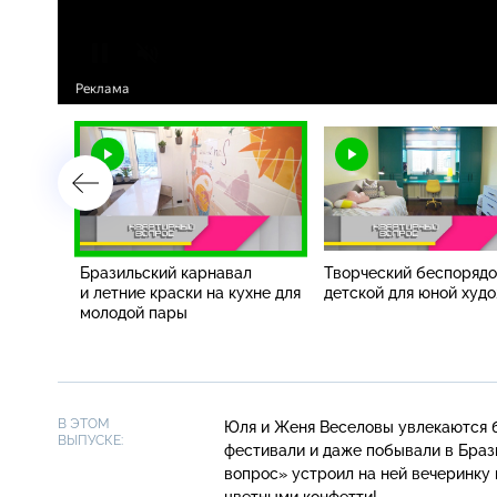
мом для
Бразильский карнавал
Творческий беспорядо
и летние краски на кухне для
детской для юной худ
молодой пары
В ЭТОМ
Юля и Женя Веселовы увлекаются б
ВЫПУСКЕ:
фестивали и даже побывали в Брази
вопрос» устроил на ней вечеринку
цветными конфетти!