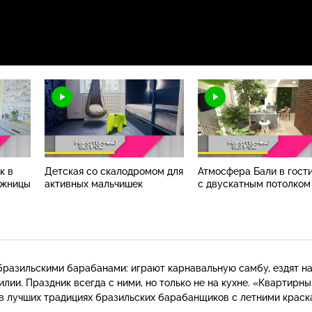
к в
Детская со скалодромом для
Атмосфера Бали в гост
ожницы
активных мальчишек
с двускатным потолком
разильскими барабанами: играют карнавальную самбу, ездят н
лии. Праздник всегда с ними, но только не на кухне. «Квартирны
 в лучших традициях бразильских барабанщиков с летними краск