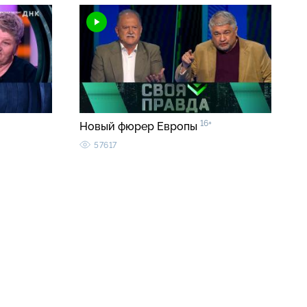
16+
Новый фюрер Европы
57617