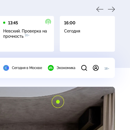
13:45
16:00
17
Невский. Проверка на
Сегодня
Не
16+
прочность
ч
Сегодня в Москве
Экономика
18+