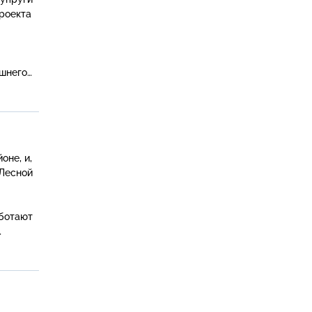
роекта
шнего
оне, и,
 Лесной
аботают
ие
оминает