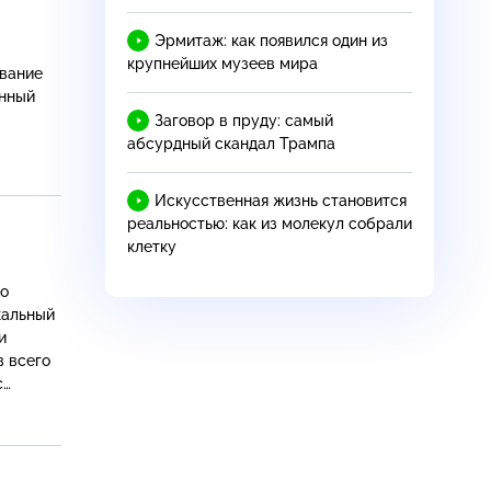
Эрмитаж: как появился один из
крупнейших музеев мира
ование
онный
Заговор в пруду: самый
абсурдный скандал Трампа
Искусственная жизнь становится
реальностью: как из молекул собрали
клетку
во
кальный
и
в всего
с
ва, а
 своими