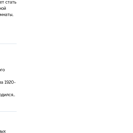
ет стать
ной
омнаты,
ого
а 1920-
зовая
тво, где
ных