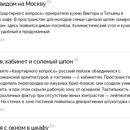
0+
 видом на Москву
вартирного вопроса» превратила кухню Виктора и Татьяны в
 кафе. В пространстве для молодой семьи сделали целое зонир
ам: здесь появился диван-погребок, букинистический угол и кух
 удобный и продуманный.
026
0+
я, кабинет и соленый шпон
екте «Квартирного вопроса» русский пейзаж объединился с
иканской архитектурой, а гостиная — с кабинетом. Пространст
зделила перегородка из ажурных бриз-блоков: они создали уни
ета, и при этом скрыли рабочую зону от основной. Тактильность 
различных фактур при отсутствии явных контрастов — лейтмоти
 На стенах в зоне гостиной появилась декоративная штукатурка 
елкого песка, пол покрыла текстура натурального светлого дере
26
телевизором украсил шпон, рисунок которого дизайнер создала
и помощи соли.
0+
я с окном в шкафу