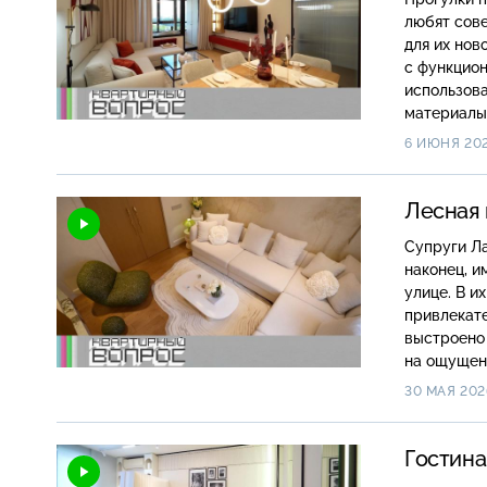
любят сове
для их нов
с функцион
использова
материалы
уюта, визу
6 ИЮНЯ 20
композицио
Лесная 
Супруги Ла
наконец, и
улице. В и
привлекате
выстроено 
на ощущени
росписью, 
30 МАЯ 202
словно рас
акварель, 
Гостина