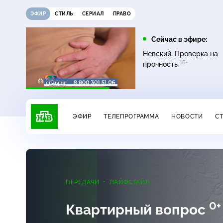
ЭФИР
СТИЛЬ
СЕРИАЛ
ПРАВО
10:00
10:25
Сейчас в эфире:
6+
Сегодня
ЧП
Невский. Проверка на
16+
прочность
ЭФИР
ТЕЛЕПРОГРАММА
НОВОСТИ
С
ПЕРЕДАЧИ
ЛАЙФСТАЙЛ
0+
Квартирный вопрос