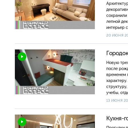
Архитектур
декоративн
сохранили 
лепной де
интерьер 
архитектур
20 ИЮНЯ 2
Городок
Новую тре
после рожд
временем п
характеру
структуру,
учебы, отд
13 ИЮНЯ 2
Кухня-г
Прогулки 