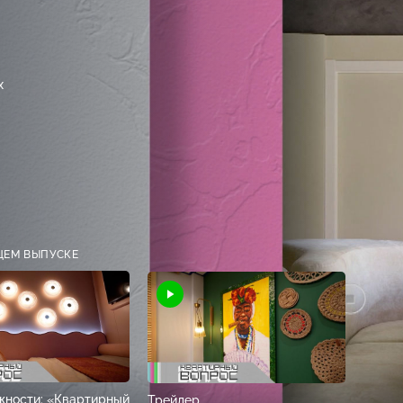
х
ЩЕМ ВЫПУСКЕ
жности: «Квартирный
Трейлер