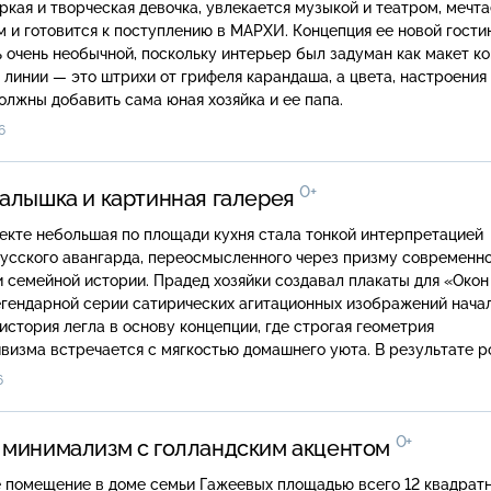
ркая и творческая девочка, увлекается музыкой и театром, мечта
 и готовится к поступлению в МАРХИ. Концепция ее новой гости
 очень необычной, поскольку интерьер был задуман как макет к
 линии — это штрихи от грифеля карандаша, а цвета, настроения
олжны добавить сама юная хозяйка и ее папа.
6
0+
алышка и картинная галерея
екте небольшая по площади кухня стала тонкой интерпретацией
русского авангарда, переосмысленного через призму современн
 семейной истории. Прадед хозяйки создавал плакаты для «Окон
гендарной серии сатирических агитационных изображений начал
го история легла в основу концепции, где строгая геометрия
ма встречается с мягкостью домашнего уюта. В результате родился
в котором функциональность и память образовали единое целое.
6
 вдохновленная традицией «Окон РОСТА», мягкая фисташково-ро
внимательное отношение к привычкам хозяйки создали пространс
0+
 настоящее существуют в деликатном равновесии.
 минимализм с голландским акцентом
 помещение в доме семьи Гажеевых площадью всего 12 квадрат