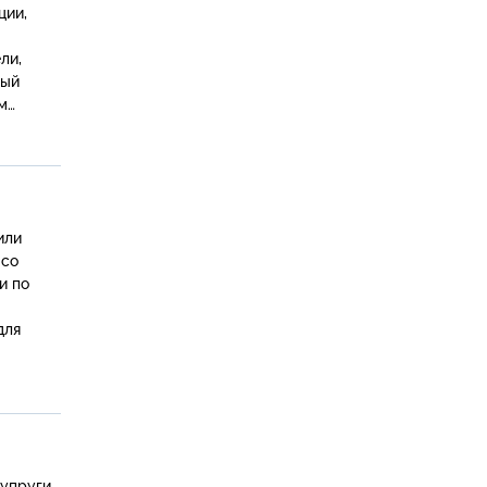
ции,
ли,
ный
м
или
 со
и по
для
супруги