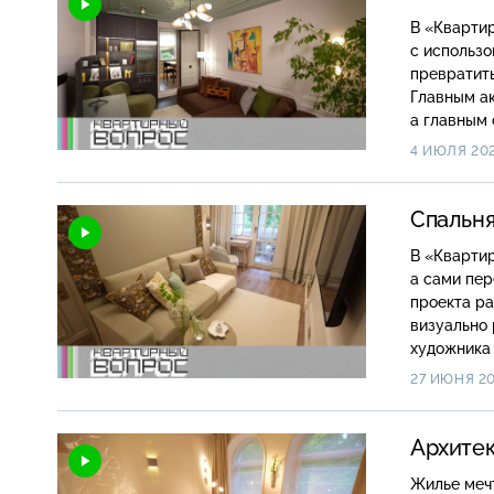
В «Кварти
с использо
превратить
Главным ак
а главным 
4 ИЮЛЯ 20
Спальня
В «Квартир
а сами пер
проекта ра
визуально
художника
27 ИЮНЯ 2
Архитек
Жилье мечт