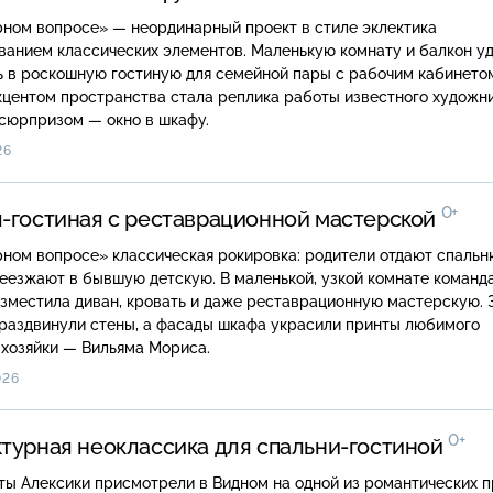
рном вопросе» — неординарный проект в стиле эклектика
ванием классических элементов. Маленькую комнату и балкон у
 в роскошную гостиную для семейной пары с рабочим кабинето
центом пространства стала реплика работы известного художни
сюрпризом — окно в шкафу.
26
0+
-гостиная с реставрационной мастерской
ном вопросе» классическая рокировка: родители отдают спальн
еезжают в бывшую детскую. В маленькой, узкой комнате команд
зместила диван, кровать и даже реставрационную мастерскую. 
 раздвинули стены, а фасады шкафа украсили принты любимого
 хозяйки — Вильяма Мориса.
026
0+
турная неоклассика для спальни-гостиной
ы Алексики присмотрели в Видном на одной из романтических п