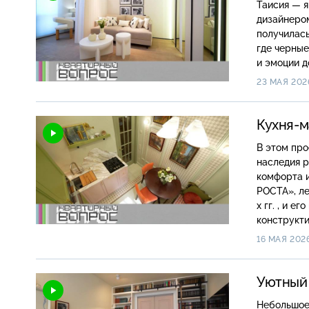
Таисия — я
дизайнером
получилась
где черные
и эмоции д
23 МАЯ 202
Кухня-м
В этом про
наследия 
комфорта и
РОСТА», ле
х гг. , и е
конструктивиз
интерьер, 
16 МАЯ 202
Геометрия,
палитра и 
прошлое и
Уютный
Небольшое