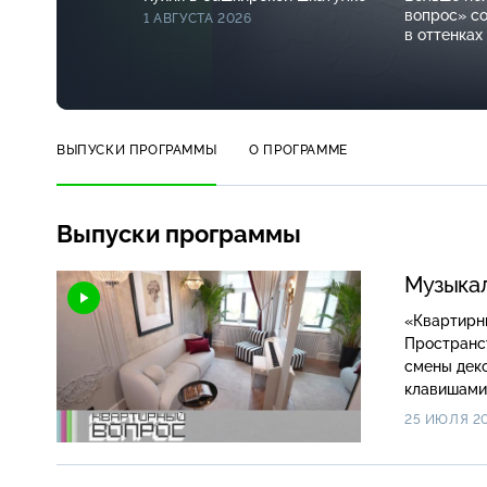
вопрос» с
1 АВГУСТА 2026
в оттенках
в субботу 
ВЫПУСКИ ПРОГРАММЫ
О ПРОГРАММЕ
Выпуски программы
Музыкал
«Квартирн
Пространст
смены деко
клавишами 
25 ИЮЛЯ 2