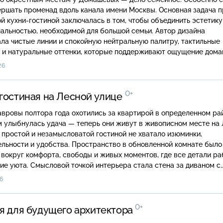
ршать променад вдоль канала имени Москвы. Основная задача п
ой кухни-гостиной заключалась в том, чтобы объединить эстетику
альностью, необходимой для большой семьи. Автор дизайна
ла чистые линии и спокойную нейтральную палитру, тактильные
 и натуральные оттенки, которые поддерживают ощущение дома
ально собирают пространство и добавляют глубину. А ключевым
26
нным акцентом стала геометричная картина на стене.
0+
гостиная на Лесной улице
вровы полтора года охотились за квартирой в определенном рай
м улыбнулась удача — теперь они живут в живописном месте на
х простой и незамысловатой гостиной не хватало изюминки,
льности и удобства. Пространство в обновленной комнате было
вокруг комфорта, свободы и живых моментов, где все детали р
е уюта. Смысловой точкой интерьера стала стена за диваном с
которая обращается к образу леса, но не буквально. Изображен
6
творено в воздухе: формы размыты, линии текучи, а краска нап
к которой прикоснулась вода.
0+
я для будущего архитектора