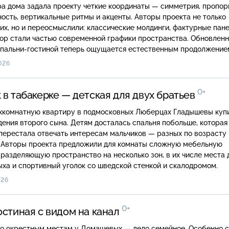
а дома задала проекту четкие координаты — симметрия, пропор
ость, вертикальные ритмы и акценты. Авторы проекта не только
их, но и переосмыслили: классические молдинги, фактурные пане
кор стали частью современной графики пространства. Обновлен
спальни-гостиной теперь ощущается естественным продолжение
ы, в которой он рожден.
026
0+
 в табакерке — детская для двух братьев
хкомнатную квартиру в подмосковных Люберцах Гладышевы куп
ения второго сына. Детям досталась спальня побольше, которая
ерестала отвечать интересам мальчиков — разных по возрасту 
. Авторы проекта предложили для комнаты сложную мебельную
 разделяющую пространство на несколько зон, в их числе места 
ыха и спортивный уголок со шведской стенкой и скалодромом.
026
0+
остиная с видом на канал
по окрестным местам у Домашевых — дело семейное. Особенно 