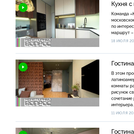
Кухня с
Команда «К
московское
по интерес
маршрут –
18 ИЮЛЯ 2
Гостина
В этом про
латиноамер
комнаты ра
рисунок св
сочетание 
интерьера.
эффектом м
11 ИЮЛЯ 20
тумбу под 
руками пр
Гостина