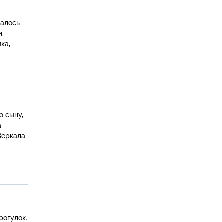
далось
м.
ка,
ю сыну,
а
Зеркала
рогулок.