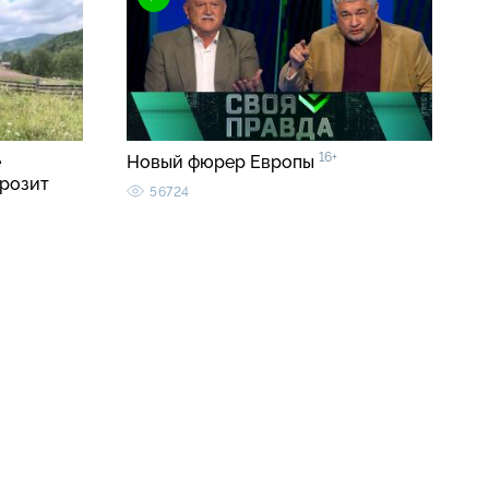
16+
е
Новый фюрер Европы
грозит
56724