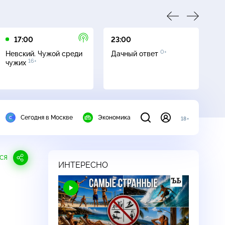
17:00
23:00
23
0+
Невский. Чужой среди
Дачный ответ
С
16+
чужих
Сегодня в Москве
Экономика
18+
СЯ
ИНТЕРЕСНО