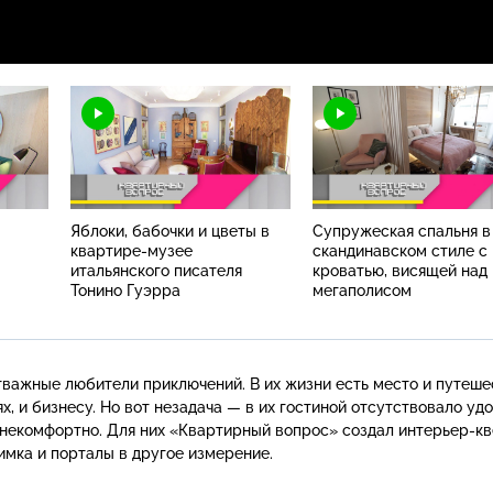
Яблоки, бабочки и цветы в
Супружеская спальня в
квартире-музее
скандинавском стиле с
итальянского писателя
кроватью, висящей над
Тонино Гуэрра
мегаполисом
тважные любители приключений. В их жизни есть место и путеше
ях, и бизнесу. Но вот незадача — в их гостиной отсутствовало уд
о некомфортно. Для них «Квартирный вопрос» создал
интерьер-кв
имка
и порталы в другое измерение.