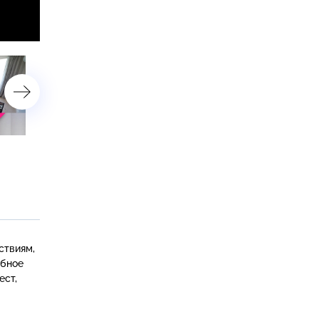
Просторная детская
Деревянная волна и
с игровой на 14 квадратных
трансформеры в
метрах
просторной гостиной
ствиям,
обное
ест
,