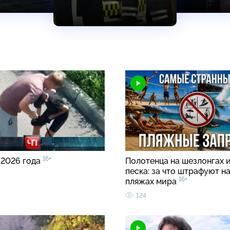
16+
 2026 года
Полотенца на шезлонгах и
песка: за что штрафуют н
16+
пляжах мира
124