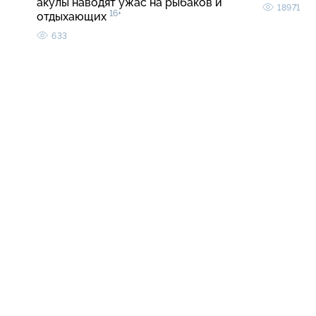
акулы наводят ужас на рыбаков и
18971
16+
отдыхающих
633