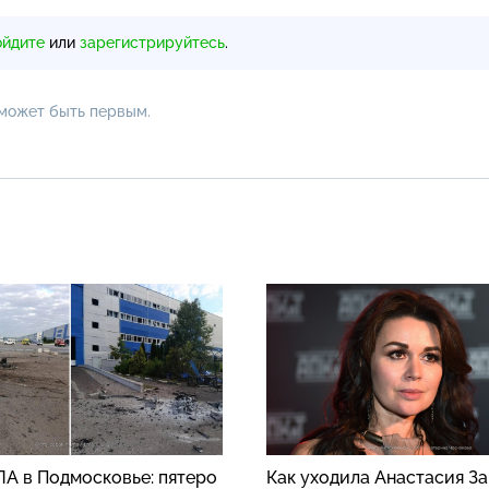
ойдите
или
зарегистрируйтесь
.
 может быть первым.
ЛА в Подмосковье: пятеро
Как уходила Анастасия З