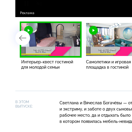
ухе
Интерьер-квест гостиной
Самолетики и игровая
а
для молодой семьи
площадка в гостиной
В ЭТОМ
Светлана и Вячеслав Богачёвы — о
ВЫПУСКЕ:
и экстриму, и заботе о двух сыновь
рабочее место, да и отдыхать был
в котором появилась
мебель-невид