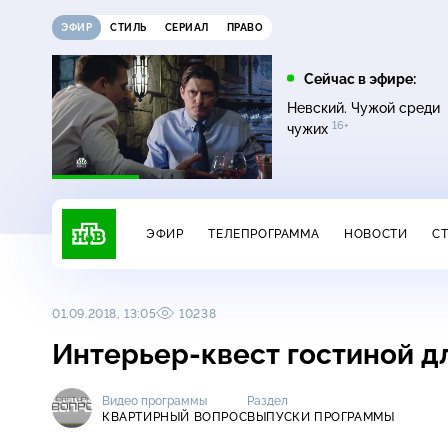
ЭФИР
СТИЛЬ
СЕРИАЛ
ПРАВО
12:00
13:00
Сейчас в эфире:
16+
Жди меня
Сегодня
Невский. Чужой среди
16+
чужих
ЭФИР
ТЕЛЕПРОГРАММА
НОВОСТИ
С
01.09.2018, 13:05
10238
Интерьер-квест гостиной д
Видео программы
Раздел
КВАРТИРНЫЙ ВОПРОС
ВЫПУСКИ ПРОГРАММЫ