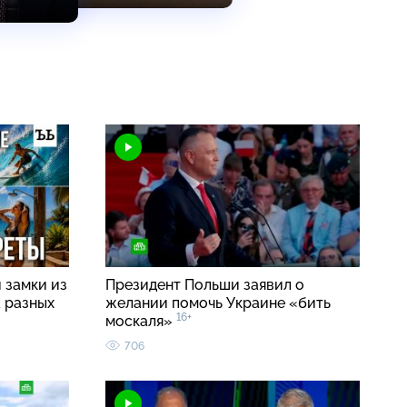
 замки из
Президент Польши заявил о
а разных
желании помочь Украине «бить
16+
москаля»
706