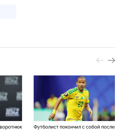
аворотнюк
Футболист покончил с собой после
И