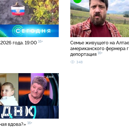
16+
 2026 года. 19:00
Семье живущего на Алта
американского фермера 
16+
депортация
348
16+
ная вдова?»