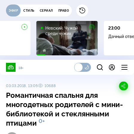
ЭФИР
СТИЛЬ
СЕРИАЛ
ПРАВО
16+
Невский. Чужой
23:00
среди чужих
Дачный отв
18+
03.03.2018, 13:05
10688
Романтичная спальня для
многодетных родителей с мини-
библиотекой и стеклянными
0+
птицами