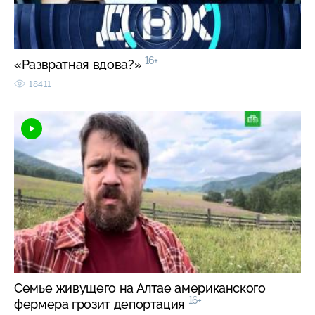
16+
«Развратная вдова?»
18411
Семье живущего на Алтае американского
16+
фермера грозит депортация