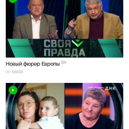
16+
Новый фюрер Европы
56450