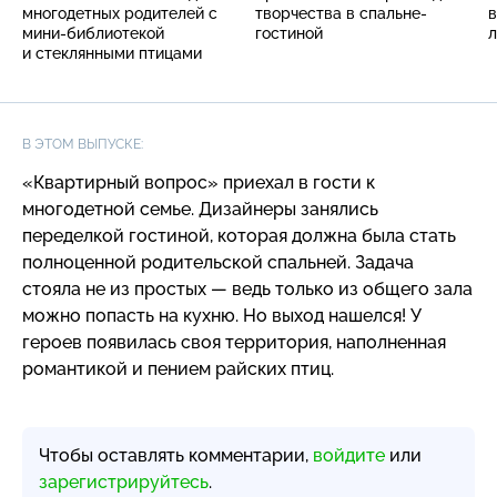
многодетных родителей с
творчества в спальне-
в
мини-библиотекой
гостиной
л
и стеклянными птицами
В ЭТОМ ВЫПУСКЕ:
«Квартирный вопрос» приехал в гости к
многодетной семье. Дизайнеры занялись
переделкой гостиной, которая должна была стать
полноценной родительской спальней. Задача
стояла не из простых — ведь только из общего зала
можно попасть на кухню. Но выход нашелся! У
героев появилась своя территория, наполненная
романтикой и пением райских птиц.
Чтобы оставлять комментарии,
войдите
или
зарегистрируйтесь
.