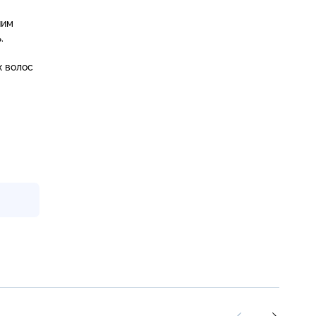
шим
.
х волос