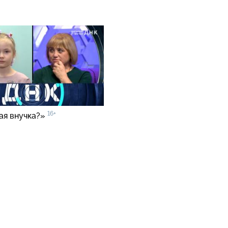
16+
ая внучка?»