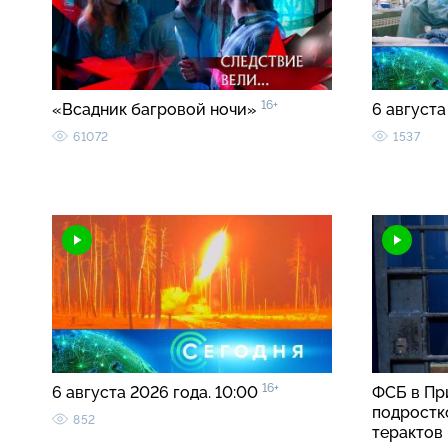
16+
«Всадник багровой ночи»
6 августа
61072
1537
16+
6 августа 2026 года. 10:00
ФСБ в Пр
подростк
852
терактов