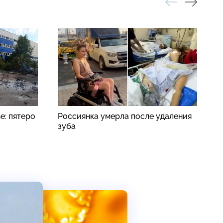
е: пятеро
Россиянка умерла после удаления
Н
зуба
д