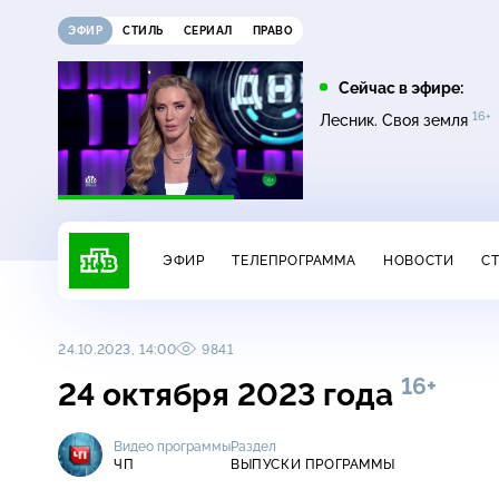
ЭФИР
СТИЛЬ
СЕРИАЛ
ПРАВО
05:00
05:25
Сейчас в эфире:
16+
16+
16+
Сегодня
Лесник
Лесник. Своя земля
ЭФИР
ТЕЛЕПРОГРАММА
НОВОСТИ
С
24.10.2023, 14:00
9841
16+
24 октября 2023 года
Видео программы
Раздел
ЧП
ВЫПУСКИ ПРОГРАММЫ