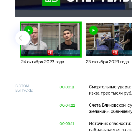
Загрузка
:
4.11%
/
24 октября 2023 года
23 октября 2023 года
В ЭТОМ
Смертельные удары: 
00:00:11
ВЫПУСКЕ:
из-за
трех тысяч руб
Счета Блиновской: с
00:04:22
желаний», обвиняему
Источник опасности:
00:09:11
набрасывается на лю