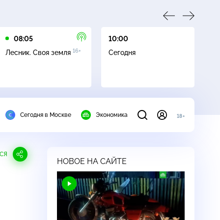
08:05
10:00
10
16+
Лесник. Своя земля
Сегодня
Ч
Сегодня в Москве
Экономика
18+
СЯ
НОВОЕ НА САЙТЕ