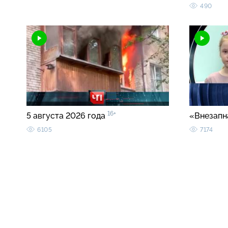
490
16+
5 августа 2026 года
«Внезапн
6105
7174