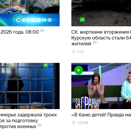
16+
 2026 года. 08:00
СК: жертвами вторжения 
Курскую область стали 6
16+
жителей
522
иморье задержала троих
«В баню детей! Правда м
ов за подготовку
33598
16+
 против военных