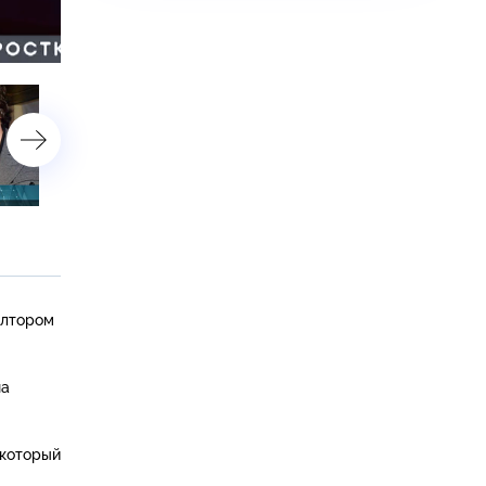
астройки
18 октября 2023 года
17 октября 2023 года
елтором
на
 который