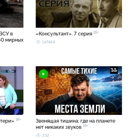
16+
ВСУ в
«Консультант». 7 серия
40 мирных
147449
16+
атери»
Звенящая тишина: где на планете
16+
нет никаких звуков
232