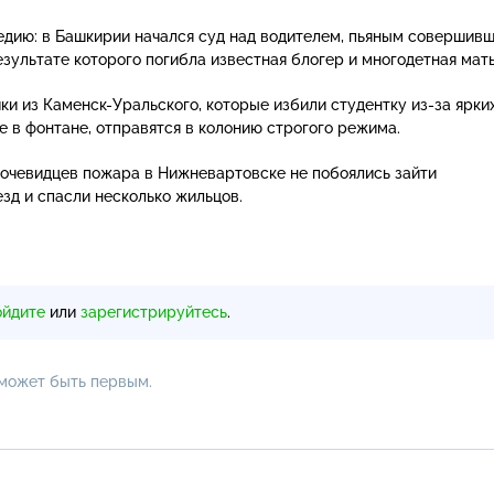
дию: в Башкирии начался суд над водителем, пьяным совершив
езультате которого погибла известная блогер и многодетная мать
ики из
Каменск-Уральского
, которые избили студентку
из-за
ярки
е в фонтане, отправятся в колонию строгого режима.
 очевидцев пожара в Нижневартовске не побоялись зайти
зд и спасли несколько жильцов.
ойдите
или
зарегистрируйтесь
.
 может быть первым.