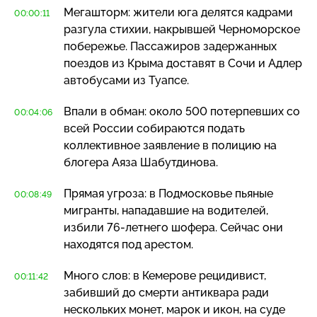
Мегашторм: жители юга делятся кадрами
00:00:11
разгула стихии, накрывшей Черноморское
побережье. Пассажиров задержанных
поездов из Крыма доставят в Сочи и Адлер
автобусами из Туапсе.
Впали в обман: около 500 потерпевших со
00:04:06
всей России собираются подать
коллективное заявление в полицию на
блогера Аяза Шабутдинова.
Прямая угроза: в Подмосковье пьяные
00:08:49
мигранты, нападавшие на водителей,
избили
76-летнего
шофера. Сейчас они
находятся под арестом.
Много слов: в Кемерове рецидивист,
00:11:42
забивший до смерти антиквара ради
нескольких монет, марок и икон, на суде