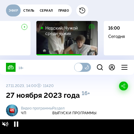
ЭФИР
СТИЛЬ
СЕРИАЛ
ПРАВО
16+
Невский. Чужой
16:00
среди чужих
Сегодня
18+
27.11.2023, 14:00
11420
16+
27 ноября 2023 года
Видео программы
Раздел
ЧП
ВЫПУСКИ ПРОГРАММЫ
ЧП / Выпуски программы / 27 ноября 2023
16+