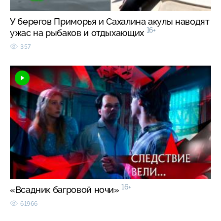
У берегов Приморья и Сахалина акулы наводят
16+
ужас на рыбаков и отдыхающих
357
16+
«Всадник багровой ночи»
61966