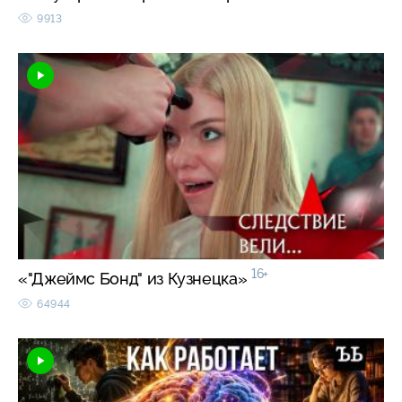
9913
16+
«"Джеймс Бонд" из Кузнецка»
64944