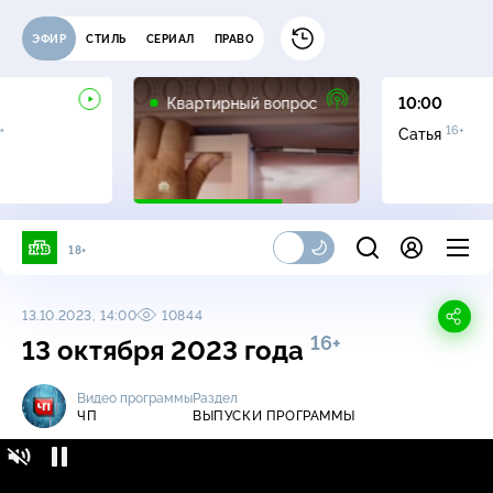
ЭФИР
СТИЛЬ
СЕРИАЛ
ПРАВО
0+
Квартирный вопрос
10:00
+
16+
Сатья
18+
13.10.2023, 14:00
10844
16+
13 октября 2023 года
Видео программы
Раздел
ЧП
ВЫПУСКИ ПРОГРАММЫ
ЧП / Выпуски программы / 13 октября 2023
16+