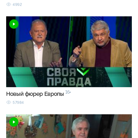
4992
16+
Новый фюрер Европы
57984