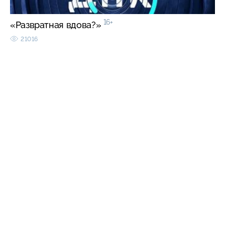
16+
«Развратная вдова?»
21016