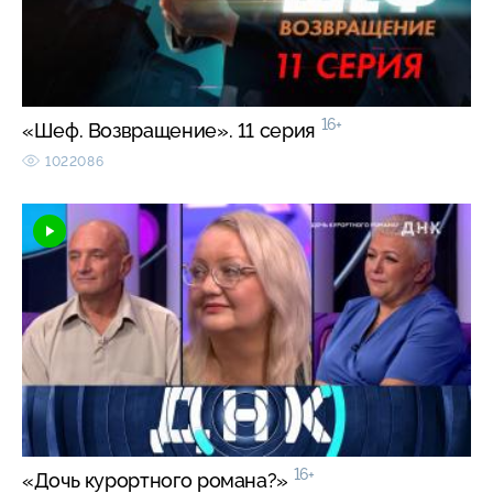
16+
«Шеф. Возвращение». 11 серия
1022086
16+
«Дочь курортного романа?»