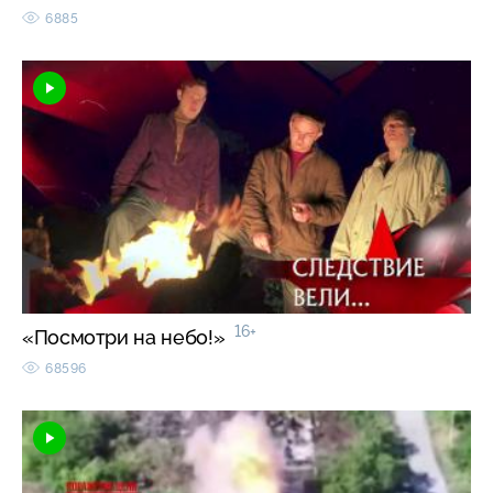
6885
16+
«Посмотри на небо!»
68596