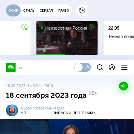
ЭФИР
СТИЛЬ
СЕРИАЛ
ПРАВО
6+
Неизвестная Россия
22:35
Темная лош
18+
18.09.2023, 14:00
9613
16+
18 сентября 2023 года
Видео программы
Раздел
ЧП
ВЫПУСКИ ПРОГРАММЫ