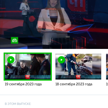
Загрузка
:
4.02%
/
Наст
19 сентября 2023 года
18 сентября 2023 года
1
В ЭТОМ ВЫПУСКЕ: