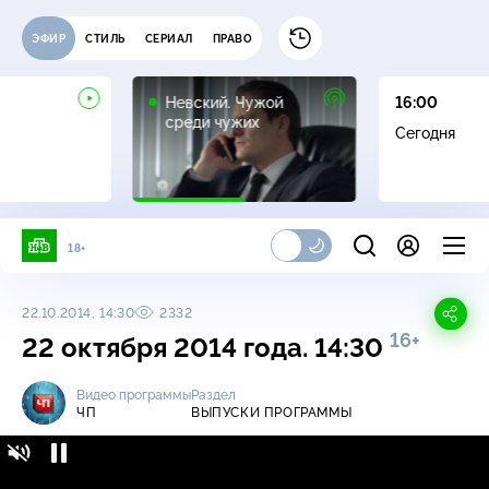
ЭФИР
СТИЛЬ
СЕРИАЛ
ПРАВО
16+
Невский. Чужой
16:00
среди чужих
Сегодня
18+
22.10.2014, 14:30
2332
16+
22 октября 2014 года. 14:30
Видео программы
Раздел
ЧП
ВЫПУСКИ ПРОГРАММЫ
ЧП / Выпуски программы / 22 октября 2014
16+