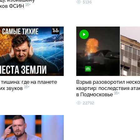
5136
16+
иков ФСИН
тишина: где на планете
Взрыв разоворотил неск
16+
ких звуков
квартир: последствия ата
16+
в Подмосковье
22792