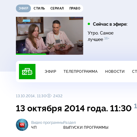
ЭФИР
СТИЛЬ
СЕРИАЛ
ПРАВО
21:15
21:30
Сейчас в эфире:
6+
ди
Сегодня
Неизвестная Россия
Утро. Самое
16+
лучшее
ЭФИР
ТЕЛЕПРОГРАММА
НОВОСТИ
С
13.10.2014, 11:30
2432
13 октября 2014 года. 11:30
Видео программы
Раздел
ЧП
ВЫПУСКИ ПРОГРАММЫ