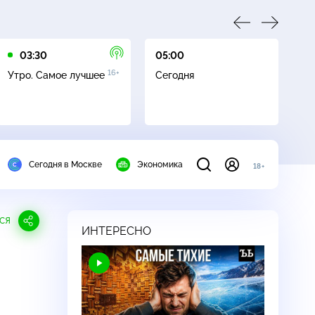
03:30
05:00
05
16+
Утро. Самое лучшее
Сегодня
Ле
Сегодня в Москве
Экономика
18+
СЯ
ИНТЕРЕСНО