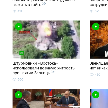
16+
выжить в тайге
сотрудн
411
691
Штурмовики «Востока»
Звенящая 
использовали военную хитрость
нет ника
16+
при взятии Зарницы
450
500