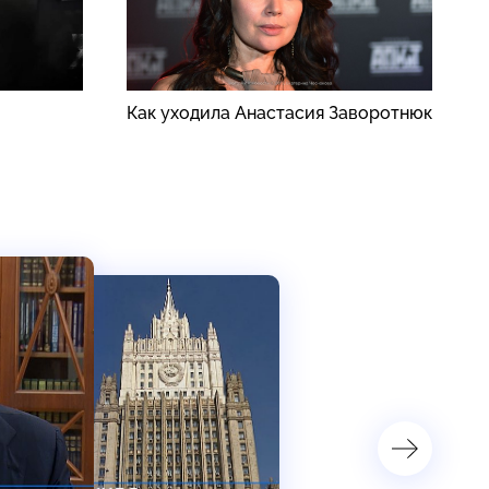
Как уходила Анастасия Заворотнюк
Б
в