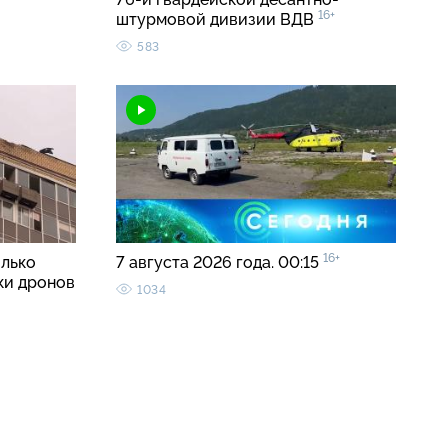
16+
штурмовой дивизии ВДВ
583
16+
олько
7 августа 2026 года. 00:15
ки дронов
1034