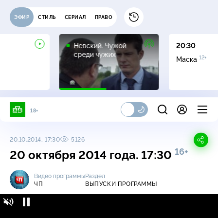
ЭФИР
СТИЛЬ
СЕРИАЛ
ПРАВО
16+
Невский. Чужой
20:30
среди чужих
12+
Маска
18+
20.10.2014, 17:30
5126
16+
20 октября 2014 года. 17:30
Видео программы
Раздел
ЧП
ВЫПУСКИ ПРОГРАММЫ
ЧП / Выпуски программы / 20 октября 2014
16+