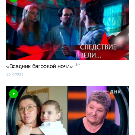
16+
«Всадник багровой ночи»
62251