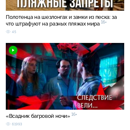
Полотенца на шезлонгах и замки из песка: за
16+
что штрафуют на разных пляжах мира
45
16+
«Всадник багровой ночи»
61993