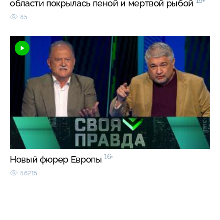
16+
области покрылась пеной и мертвой рыбой
85
16+
Новый фюрер Европы
56215