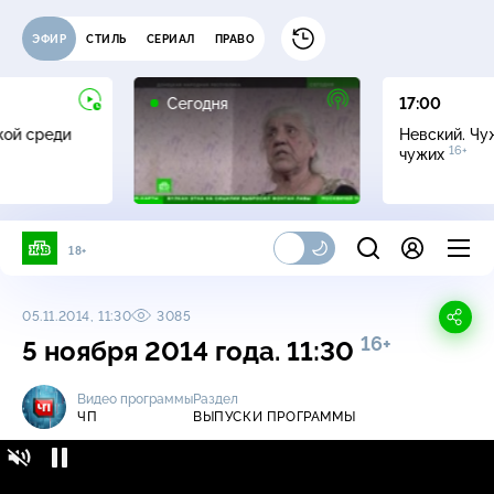
ЭФИР
СТИЛЬ
СЕРИАЛ
ПРАВО
Сегодня
17:00
жой среди
Невский. Чу
16+
чужих
18+
05.11.2014, 11:30
3085
16+
5 ноября 2014 года. 11:30
Видео программы
Раздел
ЧП
ВЫПУСКИ ПРОГРАММЫ
ЧП / Выпуски программы / 5 ноября 2014
16+