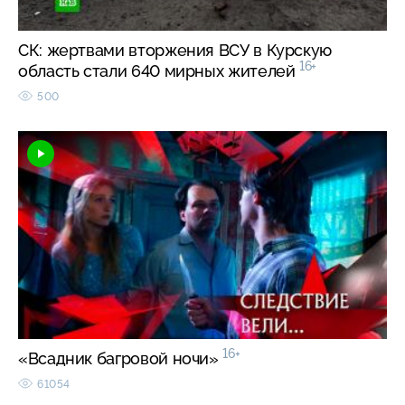
СК: жертвами вторжения ВСУ в Курскую
16+
область стали 640 мирных жителей
500
16+
«Всадник багровой ночи»
61054