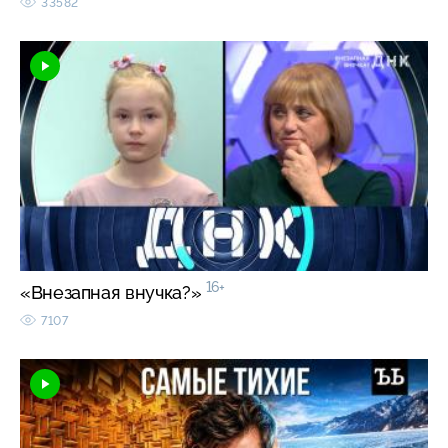
33582
16+
«Внезапная внучка?»
7107