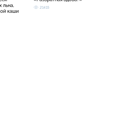
 льна,
21415
кой каши