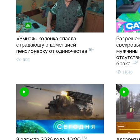
«Умная» колонка спасла
Разрешен
страдающую деменцией
свекровь
16+
пенсионерку от одиночества
мужчины 
отсутств
592
16+
брака
11818
16+
8 августа 2026 года. 10:00
Алгоритм