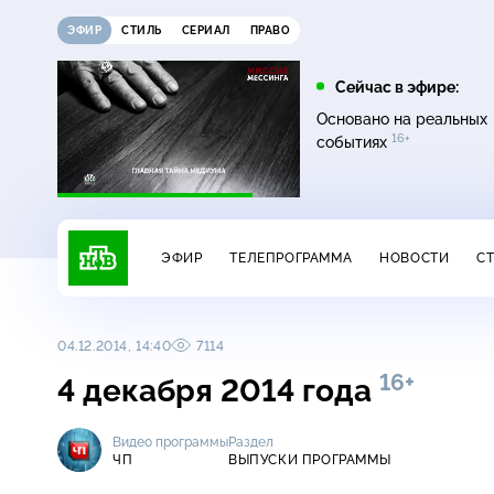
ЭФИР
СТИЛЬ
СЕРИАЛ
ПРАВО
07:20
08:00
Сейчас в эфире:
16+
12+
Главная дорога
Живая еда
Основано на реальных
16+
событиях
ЭФИР
ТЕЛЕПРОГРАММА
НОВОСТИ
С
04.12.2014, 14:40
7114
16+
4 декабря 2014 года
Видео программы
Раздел
ЧП
ВЫПУСКИ ПРОГРАММЫ