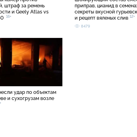
й, штраф за ремень
приправ, цианид в семенах
сти и Geely Atlas vs
секреты вкусной гурьевс
16+
12+
C40
и рецепт вяленых слив
8479
несли удар по объектам
ве и сухогрузам возле
+