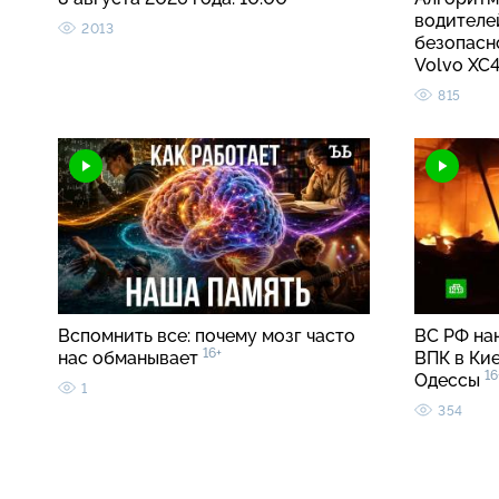
водителе
2013
безопасно
Volvo X
815
Вспомнить все: почему мозг часто
ВС РФ на
16+
нас обманывает
ВПК в Кие
16
Одессы
1
354