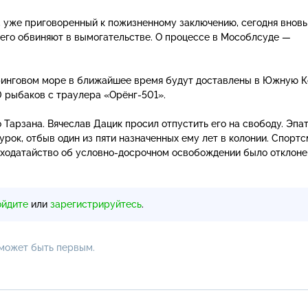
, уже приговоренный к пожизненному заключению, сегодня вновь
 его обвиняют в вымогательстве. О процессе в Мособлсуде —
ринговом море в ближайшее время будут доставлены в Южную К
0 рыбаков с траулера
«Орёнг-501
».
 Тарзана. Вячеслав Дацик просил отпустить его на свободу. Эп
 урок, отбыв один из пяти назначенных ему лет в колонии. Спорт
 ходатайство об
условно-досрочном
освобождении было отклоне
ойдите
или
зарегистрируйтесь
.
 может быть первым.