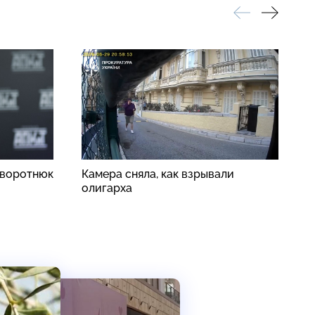
аворотнюк
Камера сняла, как взрывали
В
олигарха
п