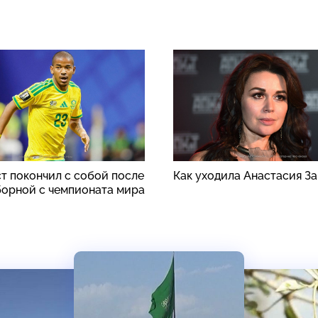
т покончил с собой после
Как уходила Анастасия З
борной с чемпионата мира