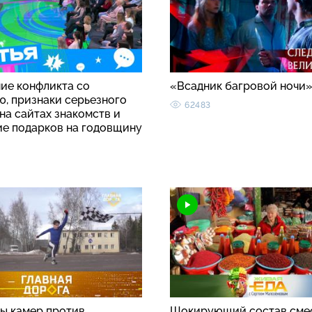
ие конфликта со
«Всадник багровой ночи
ю, признаки серьезного
62483
на сайтах знакомств и
ие подарков на годовщину
ы камер против
Шокирующий состав сме