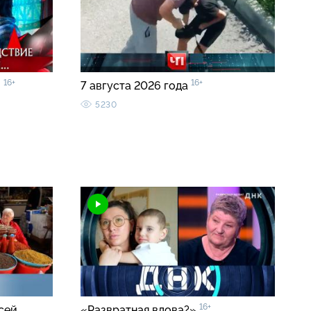
16+
16+
»
7 августа 2026 года
5230
16+
сей
«Развратная вдова?»