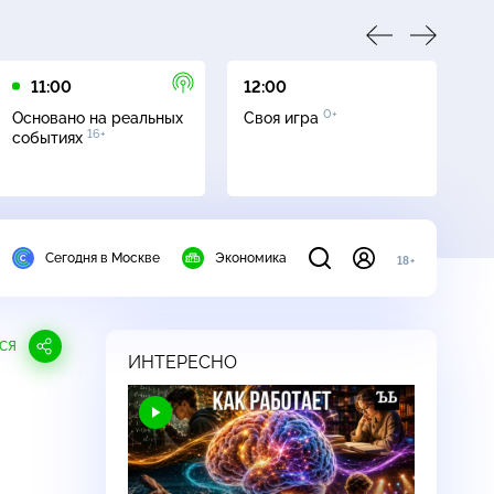
11:00
12:00
13
0+
Основано на реальных
Своя игра
Се
16+
событиях
Сегодня в Москве
Экономика
18+
СЯ
ИНТЕРЕСНО