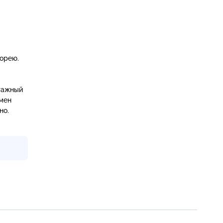
орею.
атажный
смен
но.