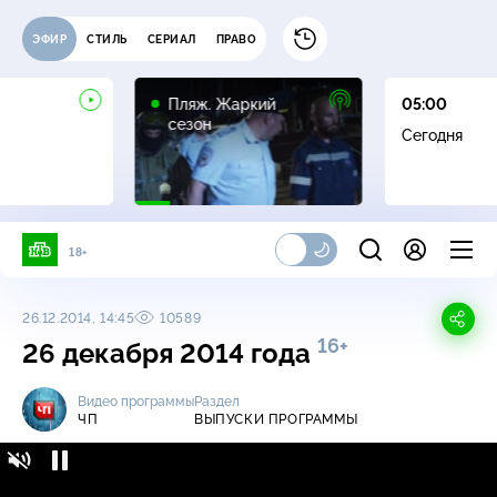
ЭФИР
СТИЛЬ
СЕРИАЛ
ПРАВО
16+
Пляж. Жаркий
05:00
сезон
Сегодня
18+
26.12.2014, 14:45
10589
16+
26 декабря 2014 года
Видео программы
Раздел
ЧП
ВЫПУСКИ ПРОГРАММЫ
ЧП / Выпуски программы / 26 декабря 2014
16+