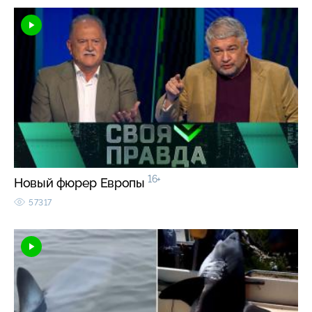
16+
Новый фюрер Европы
57317