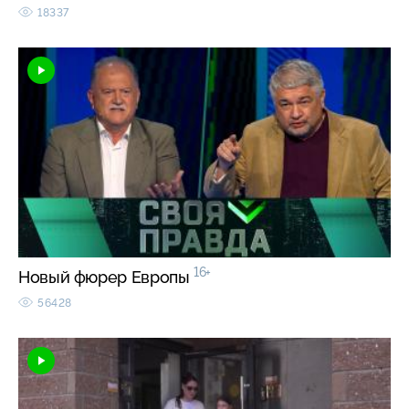
18337
16+
Новый фюрер Европы
56428