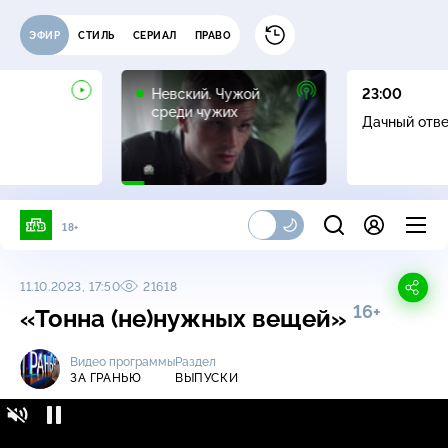
ЭФИР
СТИЛЬ
СЕРИАЛ
ПРАВО
16+
Невский. Чужой
23:00
среди чужих
Дачный отв
18+
11.10.2023, 17:50
21618
16+
«Тонна (не)нужных вещей»
Видео программы
Раздел
ЗА ГРАНЬЮ
ВЫПУСКИ
За гранью / Выпуски / «Тонна (не)нужных
16+