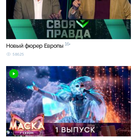
16+
Новый фюрер Европы
58625