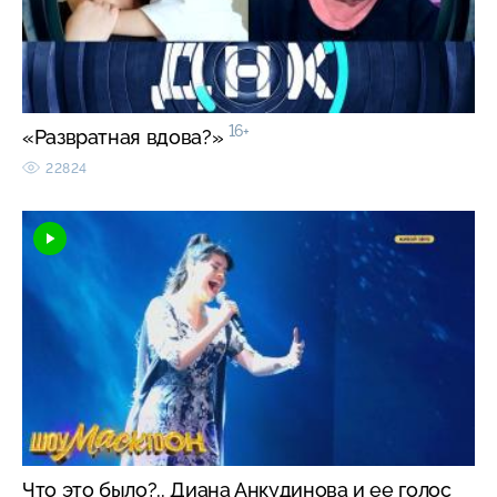
16+
«Развратная вдова?»
22824
Что это было?.. Диана Анкудинова и ее голос