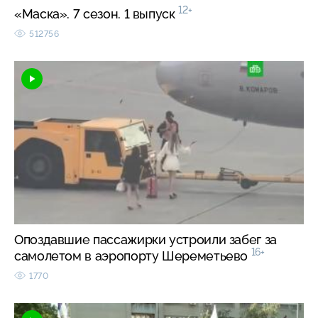
12+
«Маска». 7 сезон. 1 выпуск
512756
Опоздавшие пассажирки устроили забег за
16+
самолетом в аэропорту Шереметьево
1770