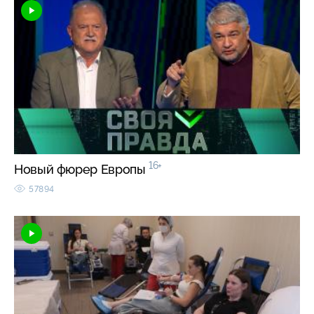
16+
Новый фюрер Европы
57894