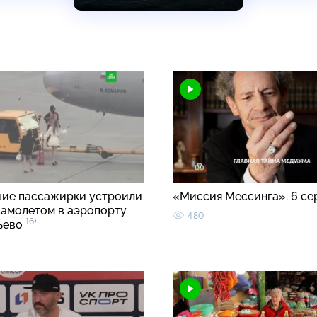
ие пассажирки устроили
«Миссия Мессинга». 6 с
 самолетом в аэропорту
480
16+
ьево