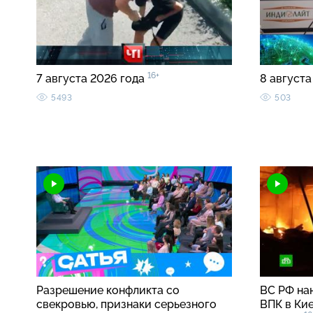
16+
7 августа 2026 года
8 августа
5493
503
Разрешение конфликта со
ВС РФ на
свекровью, признаки серьезного
ВПК в Кие