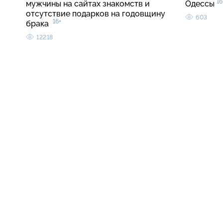
16
мужчины на сайтах знакомств и
Одессы
отсутствие подарков на годовщину
603
16+
брака
12218