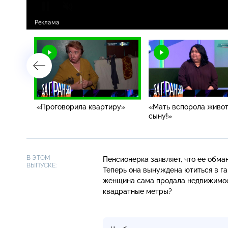
«Проговорила квартиру»
«Мать вспорола живо
сыну!»
В ЭТОМ
Пенсионерка заявляет, что ее обм
ВЫПУСКЕ:
Теперь она вынуждена ютиться в га
женщина сама продала недвижимост
квадратные метры?