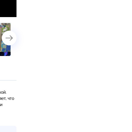
«Муж за 25 миллионов!»
«Сто кошек в однушке»
ой.
ет, что
ои