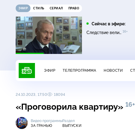
ЭФИР
СТИЛЬ
СЕРИАЛ
ПРАВО
10:00
11:00
Сейчас в эфире:
0+
16+
16+
Сатья
Основано на реальных
Следствие вели…
16+
событиях
ЭФИР
ТЕЛЕПРОГРАММА
НОВОСТИ
С
24.10.2023, 17:50
18094
16+
«Проговорила квартиру»
Видео программы
Раздел
ЗА ГРАНЬЮ
ВЫПУСКИ