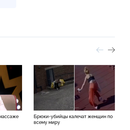
 массаже
Брюки-убийцы калечат женщин по
Н
всему миру
д