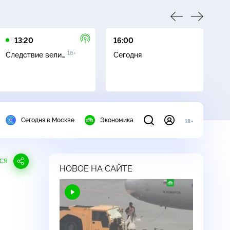
13:20
16:00
16
16+
Следствие вели…
Сегодня
Не
ч
Сегодня в Москве
Экономика
18+
СЯ
НОВОЕ НА САЙТЕ