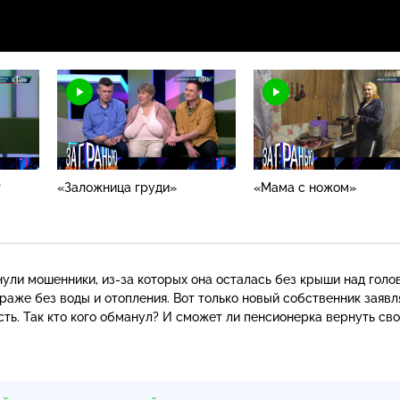
т
«Заложница груди»
«Мама с ножом»
анули мошенники,
из-за
которых она осталась без крыши над голов
раже без воды и отопления. Вот только новый собственник заявля
ь. Так кто кого обманул? И сможет ли пенсионерка вернуть св