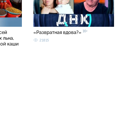
16+
сей
«Развратная вдова?»
 льна,
21815
кой каши