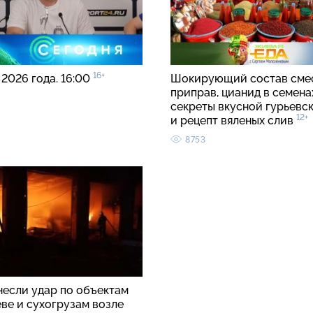
16+
 2026 года. 16:00
Шокирующий состав сме
приправ, цианид в семенах
секреты вкусной гурьевс
12+
и рецепт вяленых слив
8753
несли удар по объектам
ве и сухогрузам возле