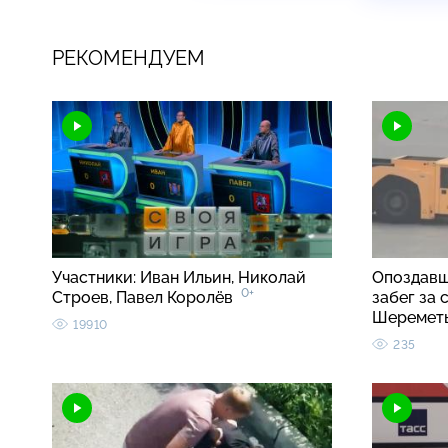
РЕКОМЕНДУЕМ
Участники: Иван Ильин, Николай
Опоздавш
0+
Строев, Павел Королёв
забег за
Шеремет
19910
235