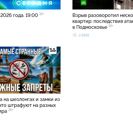
16+
 2026 года. 19:00
Взрыв разоворотил неск
квартир: последствия ата
16+
в Подмосковье
23981
 на шезлонгах и замки из
 что штрафуют на разных
16+
ира