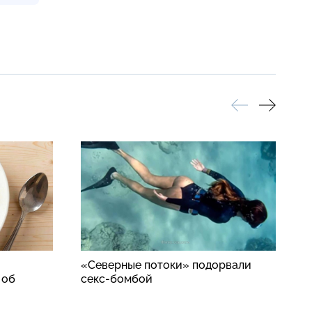
«Северные потоки» подорвали
П
 об
секс-бомбой
п