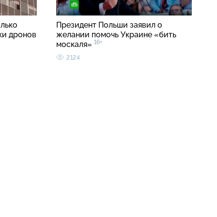
олько
Президент Польши заявил о
ки дронов
желании помочь Украине «бить
16+
москаля»
2124