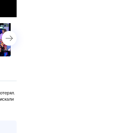
«Космическая свалка»
«Мамаша-растеряша»
отерял.
 искали