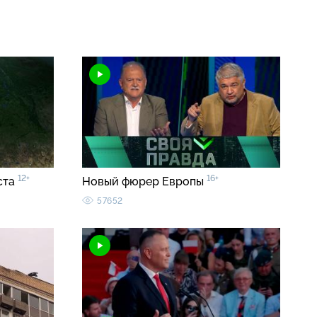
12+
16+
ста
Новый фюрер Европы
57652