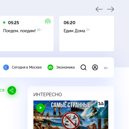
05:25
06:20
07
16+
0+
Поедем, поедим!
Едим Дома
Се
Сегодня в Москве
Экономика
18+
СЯ
ИНТЕРЕСНО