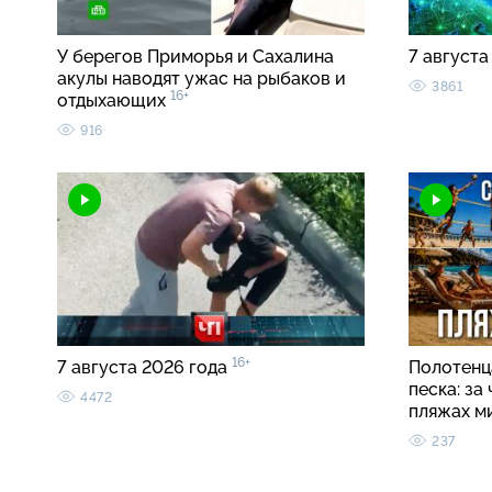
У берегов Приморья и Сахалина
7 августа
акулы наводят ужас на рыбаков и
3861
16+
отдыхающих
916
16+
7 августа 2026 года
Полотенца
песка: за
4472
пляжах м
237