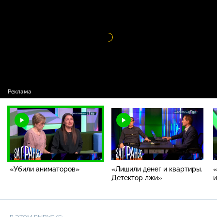
Видео
проигрыватель
загружается.
«Убили аниматоров»
«Лишили денег и квартиры.
«
Детектор лжи»
и