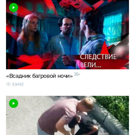
16+
«Всадник багровой ночи»
63462